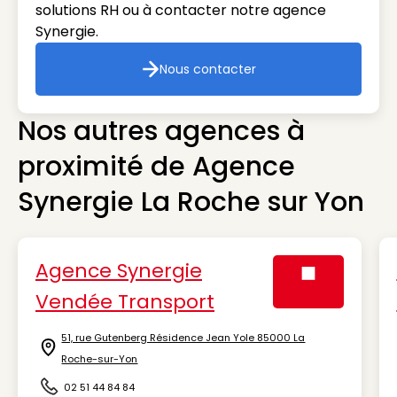
solutions RH ou à contacter notre agence
Synergie.
Nous contacter
Nous contacter
Nos autres agences à
proximité de Agence
Synergie La Roche sur Yon
Agence Synergie
Vendée Transport
Visuel générique
51, rue Gutenberg Résidence Jean Yole 85000 La
Icône d'illustration
Roche-sur-Yon
02 51 44 84 84
Icône d'illustration