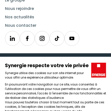
Le groupe
Nous rejoindre
Nos actualités
Nous contacter
Linkedin
Synergie
Instagram
TikTok
Youtube
Trouver un emploi
Icône d'illustration
Candidats
Icône d'illustration
Entreprises
Icône d'illustration
Nos agences
Icône d'illustration
Conditions générales d'utilisation et mentions légales
Protection des données