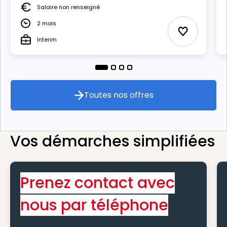
Salaire non renseigné
Salaire
2 mois
Durée
Ajouter aux
Interim
Type
Toutes nos offres
Toutes nos offres
Vos démarches simplifiées
Prenez contact avec
nous par téléphone