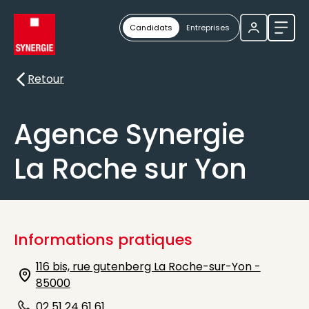
Candidats
Entreprises
Ouvri
Retour
Retour
Agence Synergie
La Roche sur Yon
Informations pratiques
116 bis, rue gutenberg La Roche-sur-Yon -
Icône d'illustration
85000
02 51 24 61 61