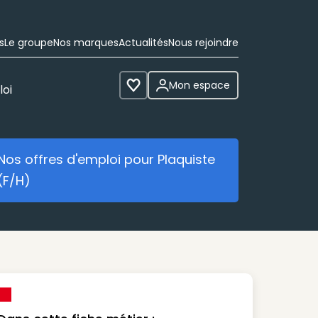
s
Le groupe
Nos marques
Actualités
Nous rejoindre
Mon espace
loi
Voir les favoris
Nos offres d'emploi pour Plaquiste
Nos offres d'emploi pour Plaquist
(F/H)