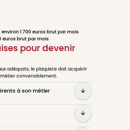
:
environ 1 700 euros brut par mois
0 euros brut par mois
ises pour devenir
iaux adéquats, le plaquiste doit acquérir
 métier convenablement.
hérents à son métier
Show more
Show more