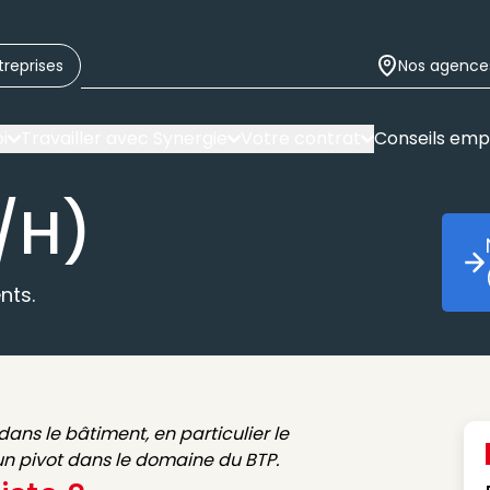
treprises
Nos agence
i
Travailler avec Synergie
Votre contrat
Conseils emp
/H)
nts.
ns le bâtiment, en particulier le
t un pivot dans le domaine du BTP.