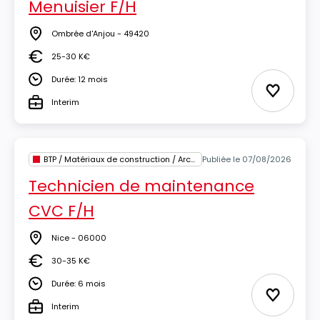
Menuisier F/H
Ombrée d'Anjou - 49420
Lieu
25-30 K€
Salaire
Durée: 12 mois
Durée
Ajouter 
Interim
Type
BTP / Matériaux de construction / Architecture
Publiée le 07/08/2026
Technicien de maintenance
CVC F/H
Nice - 06000
Lieu
30-35 K€
Salaire
Durée: 6 mois
Durée
Ajouter 
Interim
Type