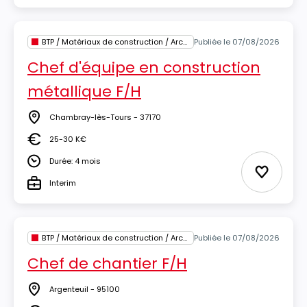
BTP / Matériaux de construction / Architecture
Publiée le 07/08/2026
Chef d'équipe en construction
métallique F/H
Chambray-lès-Tours - 37170
Lieu
25-30 K€
Salaire
Durée: 4 mois
Durée
Ajouter 
Interim
Type
BTP / Matériaux de construction / Architecture
Publiée le 07/08/2026
Chef de chantier F/H
Argenteuil - 95100
Lieu