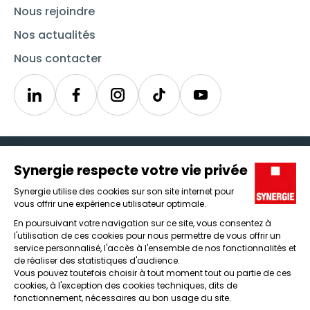
Nous rejoindre
Nos actualités
Nous contacter
Linkedin
Synergie
Instagram
TikTok
Youtube
Trouver un emploi
Icône d'illustration
Candidats
Icône d'illustration
Entreprises
Icône d'illustration
Nos agences
Icône d'illustration
Conditions générales d'utilisation et mentions légales
Protection des données
Lanceur d'alertes