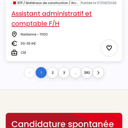
BTP / Matériaux de construction / Architecture
Publiée le 07/08/2026
Assistant administratif et
comptable F/H
Narbonne - 11100
Lieu
30-35 K€
Salaire
Ajouter 
CDI
Type
1
2
3
...
282
Previous
Next
Candidature spontanée