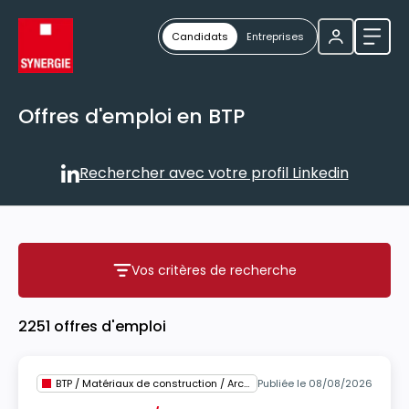
Candidats
Entreprises
Ouvri
Offres d'emploi en BTP
Rechercher avec votre profil Linkedin
Rechercher avec votre profil
Vos critères de recherche
Vos critères de recherche
2251 offres d'emploi
BTP / Matériaux de construction / Architecture
Publiée le 08/08/2026