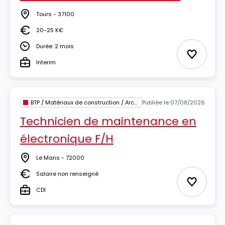
Tours - 37100
Lieu
20-25 K€
Salaire
Durée: 2 mois
Durée
Ajouter 
Interim
Type
BTP / Matériaux de construction / Architecture
Publiée le 07/08/2026
Technicien de maintenance en
électronique F/H
Le Mans - 72000
Lieu
Salaire non renseigné
Salaire
Ajouter 
CDI
Type