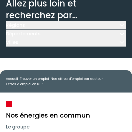
Allez plus loin et
recherchez par...
Régions
Icône d'illustration
Départements
Icône d'illustration
Villes
Icône d'illustration
Accueil
-
Trouver un emploi
-
Nos offres d'emploi par secteur
-
Offres d'emploi en BTP
Nos énergies en commun
Le groupe