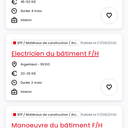
45-50 K€
Salaire
Durée: 4 mois
Durée
Ajouter 
Interim
Type
BTP / Matériaux de construction / Architecture
Publiée le 07/08/2026
Electricien du bâtiment F/H
Argenteuil - 95100
Lieu
20-25 K€
Salaire
Durée: 2 mois
Durée
Ajouter 
Interim
Type
BTP / Matériaux de construction / Architecture
Publiée le 07/08/2026
Manoeuvre du bâtiment F/H