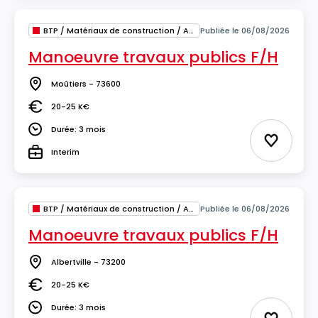
BTP / Matériaux de construction / Architecture
Publiée le 06/08/2026
Manoeuvre travaux publics F/H
Moûtiers - 73600
Lieu
20-25 K€
Salaire
Durée: 3 mois
Durée
Ajouter 
Interim
Type
BTP / Matériaux de construction / Architecture
Publiée le 06/08/2026
Manoeuvre travaux publics F/H
Albertville - 73200
Lieu
20-25 K€
Salaire
Durée: 3 mois
Durée