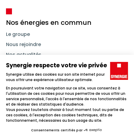
Nos énergies en commun
Le groupe
Nous rejoindre
Nos actualités
Nous contacter
Linkedin
Synergie
Instagram
TikTok
Youtube
Trouver un emploi
Icône d'illustration
Candidats
Icône d'illustration
Entreprises
Icône d'illustration