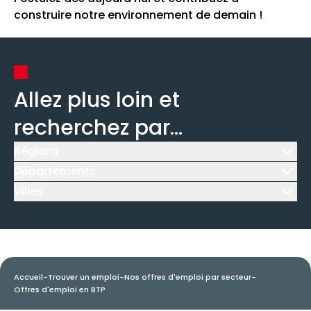
construire notre environnement de demain !
Allez plus loin et
recherchez par...
Régions
Icône d'illustration
Départements
Icône d'illustration
Villes
Icône d'illustration
Accueil
-
Trouver un emploi
-
Nos offres d'emploi par secteur
-
Offres d'emploi en BTP