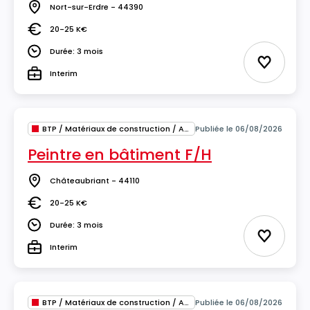
Nort-sur-Erdre - 44390
Lieu
20-25 K€
Salaire
Durée: 3 mois
Durée
Ajouter 
Interim
Type
BTP / Matériaux de construction / Architecture
Publiée le 06/08/2026
Peintre en bâtiment F/H
Châteaubriant - 44110
Lieu
20-25 K€
Salaire
Durée: 3 mois
Durée
Ajouter 
Interim
Type
BTP / Matériaux de construction / Architecture
Publiée le 06/08/2026