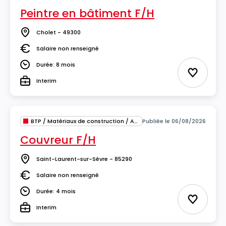
Peintre en bâtiment F/H
Cholet - 49300
Lieu
Salaire non renseigné
Salaire
Durée: 8 mois
Durée
Ajouter 
Interim
Type
BTP / Matériaux de construction / Architecture
Publiée le 06/08/2026
Couvreur F/H
Saint-Laurent-sur-Sèvre - 85290
Lieu
Salaire non renseigné
Salaire
Durée: 4 mois
Durée
Ajouter 
Interim
Type