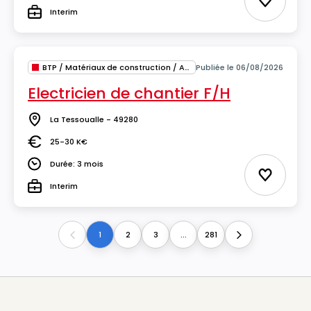
Ajouter 
Interim
Type
BTP / Matériaux de construction / Architecture
Publiée le 06/08/2026
Electricien de chantier F/H
La Tessoualle - 49280
Lieu
25-30 K€
Salaire
Durée: 3 mois
Durée
Ajouter 
Interim
Type
1
2
3
...
281
Previous
Next