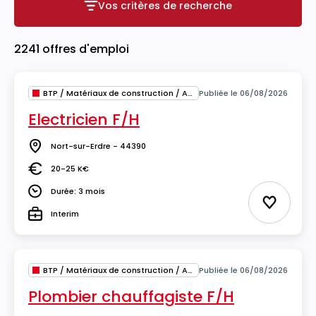
Vos critères de recherche
Vos critères de recherche
2241 offres d'emploi
BTP / Matériaux de construction / Architecture
Publiée le 06/08/2026
Electricien F/H
Nort-sur-Erdre - 44390
Lieu
20-25 K€
Salaire
Durée: 3 mois
Durée
Ajouter 
Interim
Type
BTP / Matériaux de construction / Architecture
Publiée le 06/08/2026
Plombier chauffagiste F/H