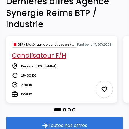
Dernières offres Agence
Synergie Reims BTP /
Industrie
BTP / Matériaux de construction / Architecture
Publiée le 17/07/2026
Canalisateur F/H
Reims - 51100
(51454)
Lieu
25-30 K€
Salaire
2 mois
Durée
Ajouter aux
Interim
Type
Toutes nos offres
Toutes nos offres