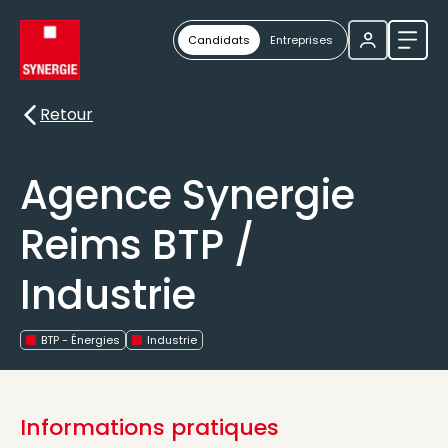
Candidats
Entreprises
Ouvri
Retour
Retour
Agence Synergie
Reims BTP /
Industrie
BTP - Énergies
Industrie
Informations pratiques