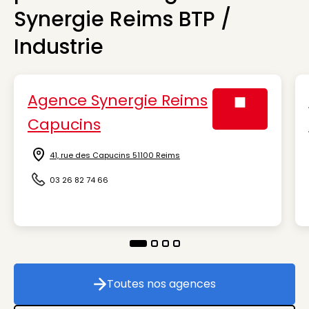
Synergie Reims BTP /
Industrie
Agence Synergie Reims
Capucins
Visuel générique
41, rue des Capucins 51100 Reims
Icône d'illustration
03 26 82 74 66
Icône d'illustration
Toutes nos agences
Toutes nos agences