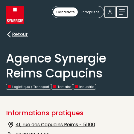
Candidats
Entreprises
Ouvri
Retour
Retour
Agence Synergie
Reims Capucins
Logistique / Transport
Tertiaire
Industrie
Informations pratiques
41, rue des Capucins Reims - 51100
Icône d'illustration