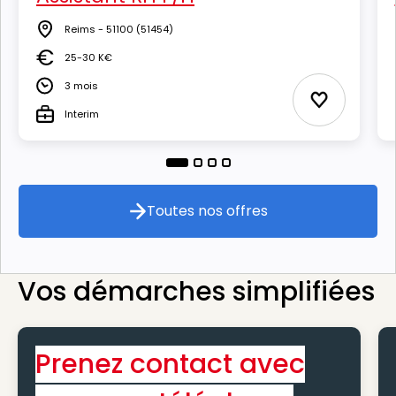
Reims - 51100
(51454)
Lieu
25-30 K€
Salaire
3 mois
Durée
Ajouter aux
Interim
Type
Toutes nos offres
Toutes nos offres
Vos démarches simplifiées
Prenez contact avec