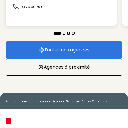
03 26 06 70 60
Icône d'illustration
Toutes nos agences
Toutes nos agences
Agences à proximité
Agences à proximité
Accueil
-
Trouver une agence
-
Agence Synergie Reims Capucins