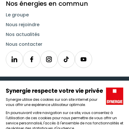
Nos énergies en commun
Le groupe
Nous rejoindre
Nos actualités
Nous contacter
Linkedin
Synergie
Instagram
TikTok
Youtube
Trouver un emploi
Icône d'illustration
Candidats
Icône d'illustration
Entreprises
Icône d'illustration
Nos agences
Icône d'illustration