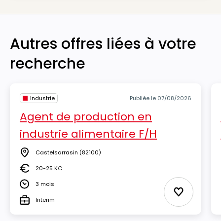
Autres offres liées à votre
recherche
Industrie
Publiée le 07/08/2026
Agent de production en
industrie alimentaire F/H
Castelsarrasin
(82100)
Lieu
20-25 K€
Salaire
3 mois
Durée
Ajouter aux
Interim
Type