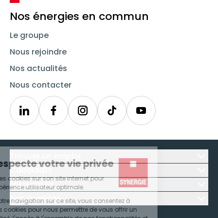
Nos énergies en commun
Le groupe
Nous rejoindre
Nos actualités
Nous contacter
Linkedin
Synergie
Instagram
TikTok
Youtube
Trouver un emploi
Icône d'illustration
Candidats
Icône d'illustration
Entreprises
Icône d'illustration
Nos agences
Icône d'illustration