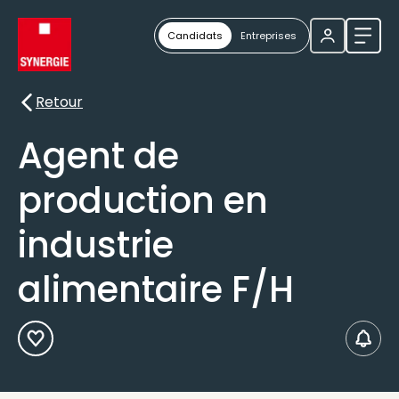
Candidats
Entreprises
Ouvri
Retour
Retour
Agent de
production en
industrie
alimentaire F/H
Ajouter aux Favoris
Créer