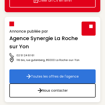
Créer un CV en 5mn
Icon decorative
Annonce publiée par
Agence Synergie La Roche
Visuel génér
sur Yon
02 51 24 61 61
Icône téléphone
116 bis, rue gutenberg
,
85000
La Roche-sur-Yon
Icône adresse
Toutes les offres de l'agence
Toutes les offres de l'agenc
Nous contacter
Nous contacter