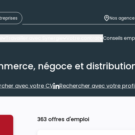
treprises
Nos agence
i
Travailler avec Synergie
Votre contrat
Conseils emp
mmerce, négoce et distributio
rcher avec votre CV
Rechercher avec votre profil
Rechercher avec votre CV
Rechercher 
363 offres d'emploi