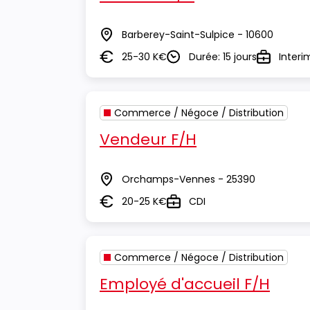
Barberey-Saint-Sulpice - 10600
Lieu
25-30 K€
Durée: 15 jours
Interi
Salaire
Durée
Type
Commerce / Négoce / Distribution
Vendeur F/H
Orchamps-Vennes - 25390
Lieu
20-25 K€
CDI
Salaire
Type
Commerce / Négoce / Distribution
Employé d'accueil F/H