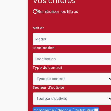
Vos critères
Réinitialiser les filtres
Réinitialiser les filtres
Métier
Localisation
Type de contrat
Type de contrat
Icône ouvrir la liste déroulante
Secteur d'activité
Secteur d'activité
Icône ouvrir la liste déroulante
Commerce / Négoce / Distribution