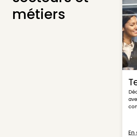
métiers
Te
Déc
ave
con
En 