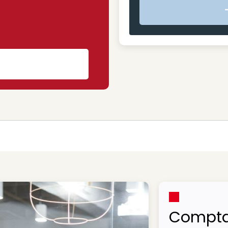
s
Compta