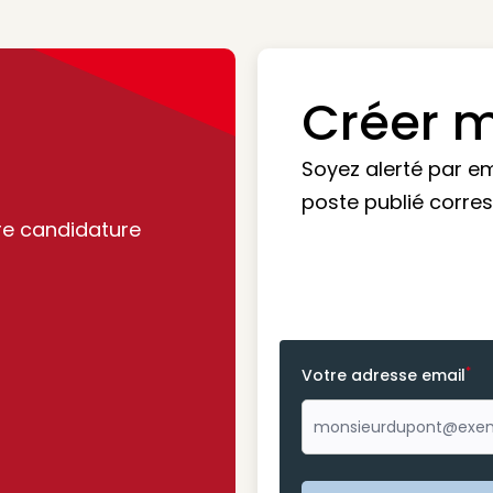
Créer m
Soyez alerté par e
poste publié corre
re candidature
*
Votre adresse email