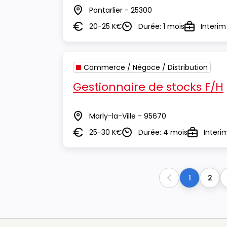
Pontarlier - 25300
Lieu
20-25 K€
Durée: 1 mois
Interim
Salaire
Durée
Type
Commerce / Négoce / Distribution
Gestionnaire de stocks F/H
Marly-la-Ville - 95670
Lieu
25-30 K€
Durée: 4 mois
Interi
Salaire
Durée
Type
1
2
Previous