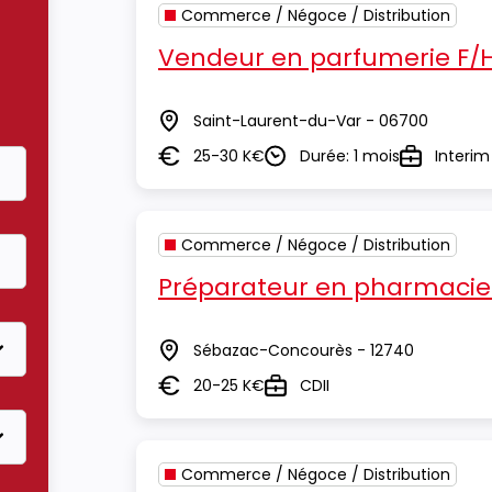
Commerce / Négoce / Distribution
Vendeur en parfumerie F/
Saint-Laurent-du-Var - 06700
Lieu
25-30 K€
Durée: 1 mois
Interim
Salaire
Durée
Type
Commerce / Négoce / Distribution
Préparateur en pharmacie
Sébazac-Concourès - 12740
Lieu
20-25 K€
CDII
Salaire
Type
Commerce / Négoce / Distribution