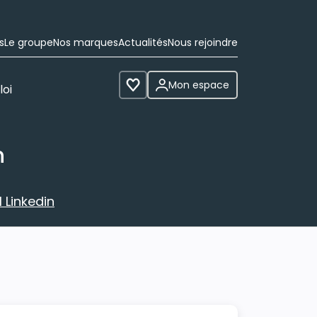
s
Le groupe
Nos marques
Actualités
Nous rejoindre
Mon espace
loi
Voir les favoris
n
 Linkedin
avec votre profil Linkedin