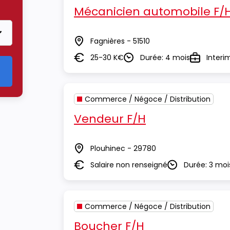
r le critère Commerce / Négoce / Distribution
Mécanicien automobile F/
Fagnières - 51510
Lieu
25-30 K€
Durée: 4 mois
Interi
Salaire
Durée
Type
Commerce / Négoce / Distribution
Vendeur F/H
Plouhinec - 29780
Lieu
Salaire non renseigné
Durée: 3 moi
Salaire
Durée
Commerce / Négoce / Distribution
Boucher F/H