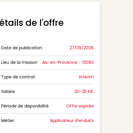
étails de l'offre
Date de publication
27/05/2026
n Date de publication
Lieu de la mission
Aix-en-Provence - 13090
n Lieu de la mission
Type de contrat
Interim
on Type de contrat
Salaire
20-25 K€
n Salaire
Période de disponibilité
Offre expirée
n Période de disponibilité
Métier
Applicateur d'enduits
n Métier