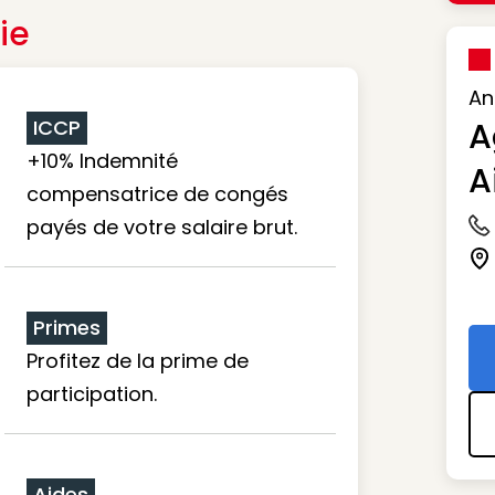
ie
An
ICCP
A
+10% Indemnité
A
compensatrice de congés
payés de votre salaire brut.
Ic
Ic
Primes
Profitez de la prime de
participation.
Aides