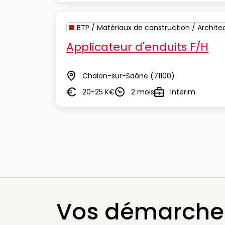
BTP / Matériaux de construction / Archite
Applicateur d'enduits F/H
Chalon-sur-Saône
(71100)
Lieu
20-25 K€
2 mois
Interim
Salaire
Durée
Type
Vos démarches