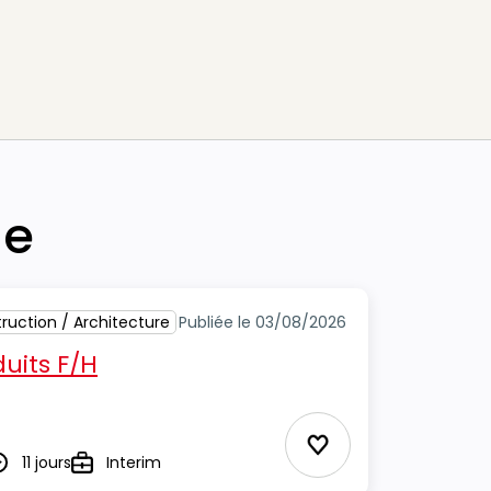
he
ruction / Architecture
Publiée le 03/08/2026
uits F/H
Ajouter aux Favor
11 jours
Interim
urée
Type