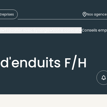
treprises
Nos agence
i
Travailler avec Synergie
Votre contrat
Conseils emp
d'enduits F/H
C