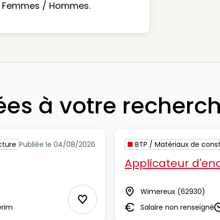
Femmes / Hommes.
iées à votre recherc
cture
Publiée le 04/08/2026
BTP / Matériaux de const
Applicateur d'end
Wimereux
(62930)
Lieu
Ajouter aux Favoris
erim
Salaire non renseigné
Salaire
D