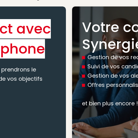
Votre c
ct avec
Bénéfic
Synergi
éphone
experti
Gestion de vos re
conseil
Suivi de vos cand
 prendrons le
Gestion de vos al
e vos objectifs
Offres personnali
Nous vous accomp
votre recherche, en
et bien plus encore !
mesure pour maxim
atteindre vos objec