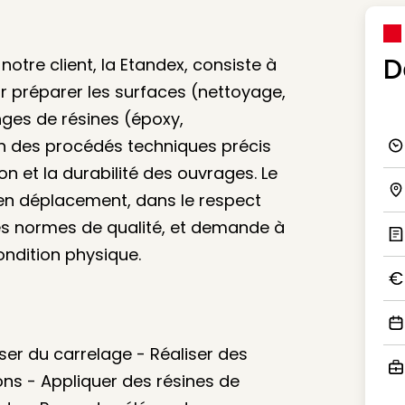
D
notre client, la Etandex, consiste à
ur préparer les surfaces (nettoyage,
nges de résines (époxy,
on des procédés techniques précis
Ico
ion et la durabilité des ouvrages. Le
 en déplacement, dans le respect
Ico
des normes de qualité, et demande à
ondition physique.
Ic
Ico
Ico
ser du carrelage - Réaliser des
ons - Appliquer des résines de
Ico