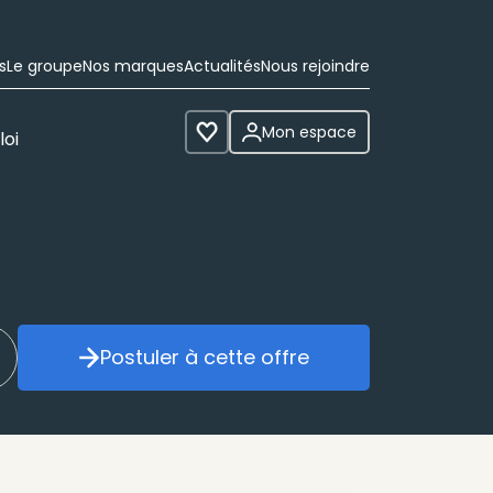
s
Le groupe
Nos marques
Actualités
Nous rejoindre
Mon espace
loi
Voir les favoris
Postuler à cette offre
réer mon alerte
Postuler à cette offre