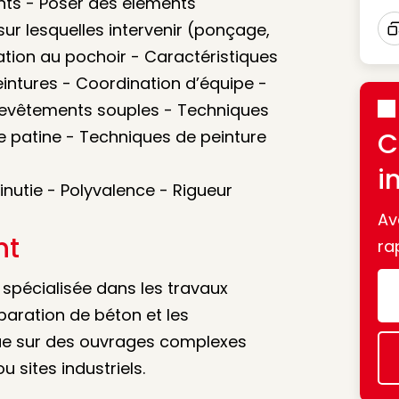
nts - Poser des éléments
sur lesquelles intervenir (ponçage,
I
ation au pochoir - Caractéristiques
eintures - Coordination d’équipe -
Revêtements souples - Techniques
e patine - Techniques de peinture
C
i
Minutie - Polyvalence - Rigueur
Av
nt
ra
 spécialisée dans les travaux
éparation de béton et les
que sur des ouvrages complexes
 sites industriels.