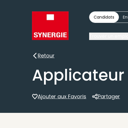
Candidats
En
Trouver un emplo
Retour
Retour
Applicateur 
Ajouter aux Favoris
Partager
Partager