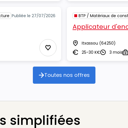
cture
Publiée le 27/07/2026
BTP / Matériaux de const
Applicateur d'end
Itxassou
(64250)
Lieu
Ajouter aux Favoris
25-30 K€
3 mois
Salaire
Durée
Ty
Toutes nos offres
Toutes nos offres
 simplifiées