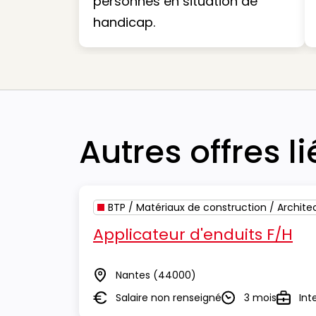
personnes en situation de
handicap.
Autres offres l
BTP / Matériaux de construction / Archite
Applicateur d'enduits F/H
Nantes
(44000)
Lieu
Salaire non renseigné
3 mois
Int
Salaire
Durée
Type