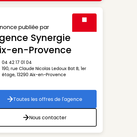
nonce publiée par
gence Synergie
Visuel générique des agen
ix-en-Provence
04 42 17 01 04
ône téléphone
190, rue Claude Nicolas Ledoux Bat B, 1er
ône adresse
étage
,
13290
Aix-en-Provence
Toutes les offres de l'agence
Toutes les offres de l'agence
Nous contacter
Nous contacter