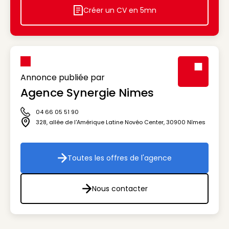
Créer un CV en 5mn
Icon decorative
Annonce publiée par
Agence Synergie Nimes
Visuel génér
04 66 05 51 90
Icône téléphone
328, allée de l'Amérique Latine Novéo Center
,
30900
Nîmes
Icône adresse
Toutes les offres de l'agence
Toutes les offres de l'agenc
Nous contacter
Nous contacter