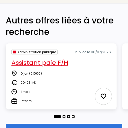
Autres offres liées à votre
recherche
Administration publique
Publiée le 06/07/2026
Assistant paie F/H
Dijon
(21000)
Lieu
20-25 K€
Salaire
1 mois
Durée
Ajouter aux
Interim
Type