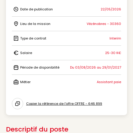
Date de publication
22/05/2026
Icon Date de publication
Lieu de la mission
Vézénobres - 30360
Icon Lieu de la mission
Type de contrat
Interim
Icon Type de contrat
Salaire
25-30 K€
Icon Salaire
Période de disponibilité
Du 03/08/2026 au 29/01/2027
Icon Période de disponibilité
Métier
Assistant paie
Icon Métier
Copier la référence de l'offre OFFRE - 646 899
Icon copy to clipboard
Descriptif du poste