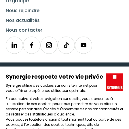
Le groupe
Nous rejoindre
Nos actualités
Nous contacter
Linkedin
Synergie
Instagram
TikTok
Youtube
Trouver un emploi
Icône d'illustration
Candidats
Icône d'illustration
Entreprises
Icône d'illustration
Nos agences
Icône d'illustration
Conditions générales d'utilisation et mentions légales
Protection des données