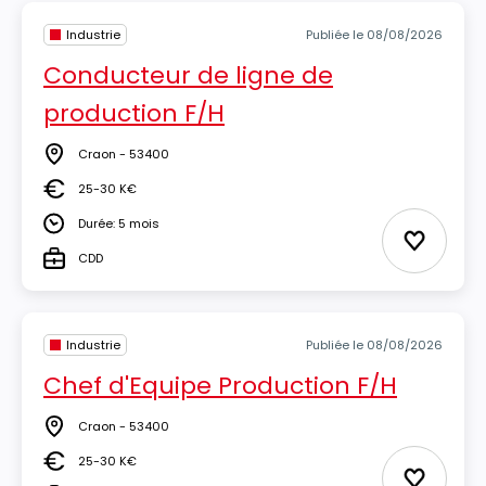
Industrie
Publiée le 08/08/2026
Conducteur de ligne de
production F/H
Craon - 53400
Lieu
25-30 K€
Salaire
Durée: 5 mois
Durée
Ajouter 
CDD
Type
Industrie
Publiée le 08/08/2026
Chef d'Equipe Production F/H
Craon - 53400
Lieu
25-30 K€
Salaire