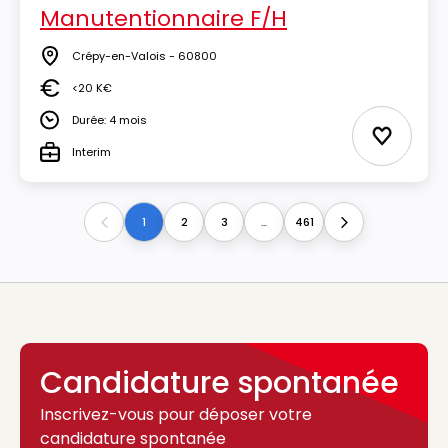
Manutentionnaire F/H
Crépy-en-Valois - 60800
Lieu
<20 K€
Salaire
Durée: 4 mois
Durée
Ajouter 
Interim
Type
1
2
3
...
461
Previous
Next
Candidature spontanée
Inscrivez-vous pour déposer votre
candidature spontanée