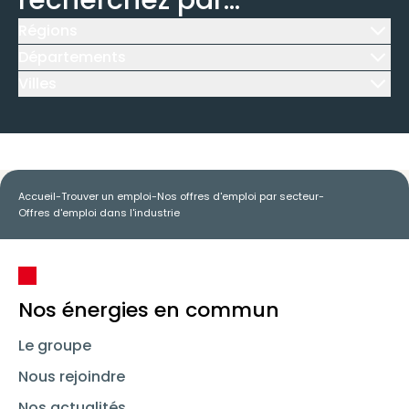
recherchez par...
Régions
Icône d'illustration
Départements
Icône d'illustration
Villes
Icône d'illustration
Accueil
-
Trouver un emploi
-
Nos offres d'emploi par secteur
-
Offres d'emploi dans l'industrie
Nos énergies en commun
Le groupe
Nous rejoindre
Nos actualités