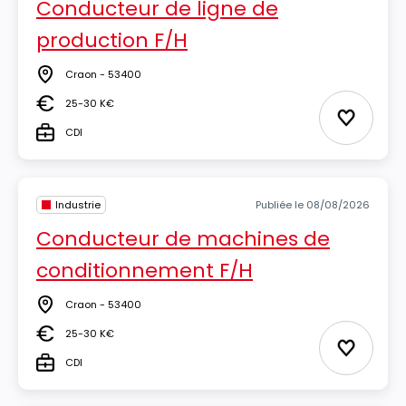
Conducteur de ligne de
production F/H
Craon - 53400
Lieu
25-30 K€
Salaire
Ajouter 
CDI
Type
Industrie
Publiée le 08/08/2026
Conducteur de machines de
conditionnement F/H
Craon - 53400
Lieu
25-30 K€
Salaire
Ajouter 
CDI
Type