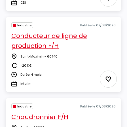
Ajouter 
CDI
Type
Industrie
Publiée le 07/08/2026
Conducteur de ligne de
production F/H
Saint-Maximin - 60740
Lieu
<20 K€
Salaire
Durée: 4 mois
Durée
Ajouter 
Interim
Type
Industrie
Publiée le 07/08/2026
Chaudronnier F/H