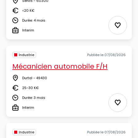
Senlis - 60300
Lieu
<20 K€
Salaire
Durée: 4 mois
Durée
Ajouter 
Interim
Type
Industrie
Publiée le 07/08/2026
Mécanicien automobile F/H
Durtal - 49430
Lieu
25-30 K€
Salaire
Durée: 3 mois
Durée
Ajouter 
Interim
Type
Industrie
Publiée le 07/08/2026