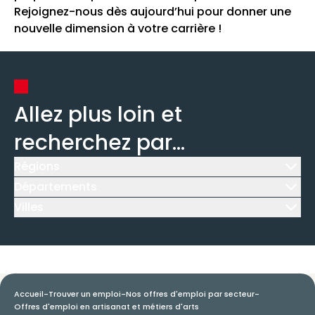
Rejoignez-nous dès aujourd’hui pour donner une
nouvelle dimension à votre carrière !
Allez plus loin et
recherchez par...
Régions
Icône d'illustration
Départements
Icône d'illustration
Villes
Icône d'illustration
Accueil
-
Trouver un emploi
-
Nos offres d'emploi par secteur
-
Offres d'emploi en artisanat et métiers d'arts