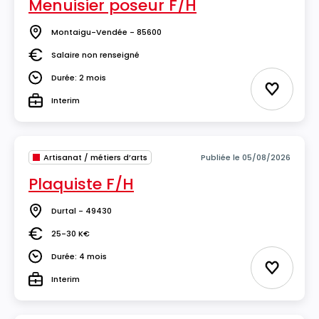
Menuisier poseur F/H
Montaigu-Vendée - 85600
Lieu
Salaire non renseigné
Salaire
Durée: 2 mois
Durée
Ajouter 
Interim
Type
Artisanat / métiers d’arts
Publiée le 05/08/2026
Plaquiste F/H
Durtal - 49430
Lieu
25-30 K€
Salaire
Durée: 4 mois
Durée
Ajouter 
Interim
Type