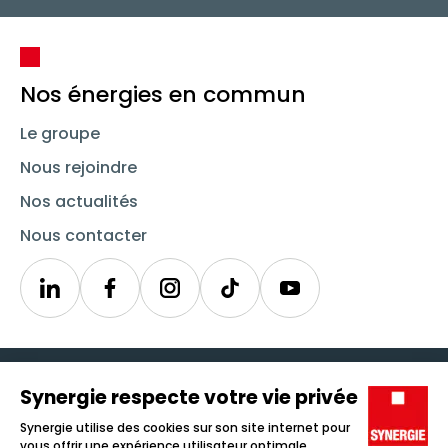
Nos énergies en commun
Le groupe
Nous rejoindre
Nos actualités
Nous contacter
Linkedin
Synergie
Instagram
TikTok
Youtube
Trouver un emploi
Icône d'illustration
Candidats
Icône d'illustration
Entreprises
Icône d'illustration