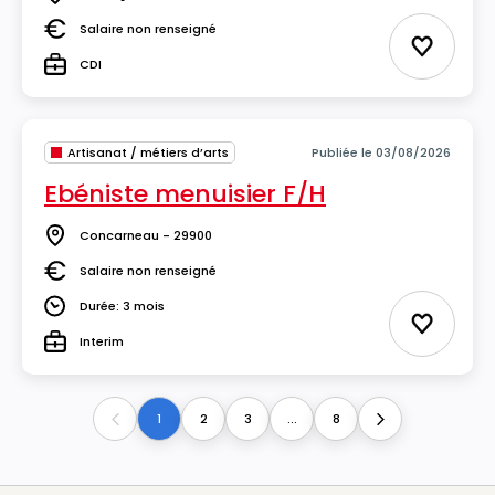
Lieu
Salaire non renseigné
Salaire
Ajouter 
CDI
Type
Artisanat / métiers d’arts
Publiée le 03/08/2026
Ebéniste menuisier F/H
Concarneau - 29900
Lieu
Salaire non renseigné
Salaire
Durée: 3 mois
Durée
Ajouter 
Interim
Type
1
2
3
...
8
Previous
Next