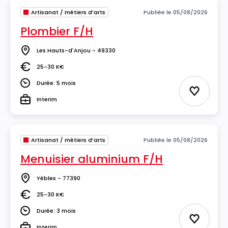
Artisanat / métiers d’arts
Publiée le 05/08/2026
Plombier F/H
Les Hauts-d'Anjou - 49330
Lieu
25-30 K€
Salaire
Durée: 5 mois
Durée
Ajouter 
Interim
Type
Artisanat / métiers d’arts
Publiée le 05/08/2026
Menuisier aluminium F/H
Yèbles - 77390
Lieu
25-30 K€
Salaire
Durée: 3 mois
Durée
Ajouter 
Interim