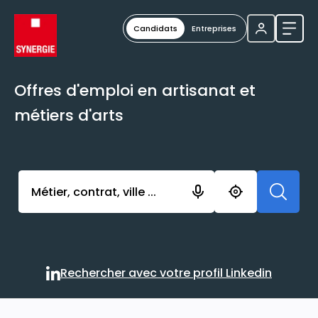
Candidats
Entreprises
Ouvri
Offres d'emploi en artisanat et
métiers d'arts
Activer l’élément pour lancer l’enregistrement. Vou
Rechercher avec votre profil Linkedin
Rechercher avec votre profi