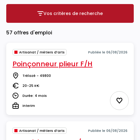
Vos critères de recherche
Vos critères de recherche
57 offres d'emploi
Artisanat / métiers d’arts
Publiée le 06/08/2026
Poinçonneur plieur F/H
Trélazé - 49800
Lieu
20-25 K€
Salaire
Durée: 4 mois
Durée
Ajouter 
Interim
Type
Artisanat / métiers d’arts
Publiée le 06/08/2026