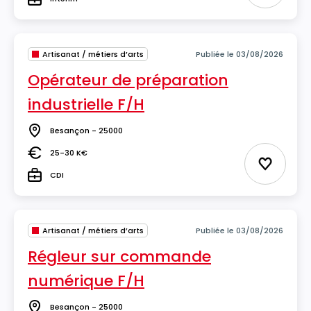
Type
Artisanat / métiers d’arts
Publiée le 03/08/2026
Opérateur de préparation
industrielle F/H
Besançon - 25000
Lieu
25-30 K€
Salaire
Ajouter 
CDI
Type
Artisanat / métiers d’arts
Publiée le 03/08/2026
Régleur sur commande
numérique F/H
Besançon - 25000