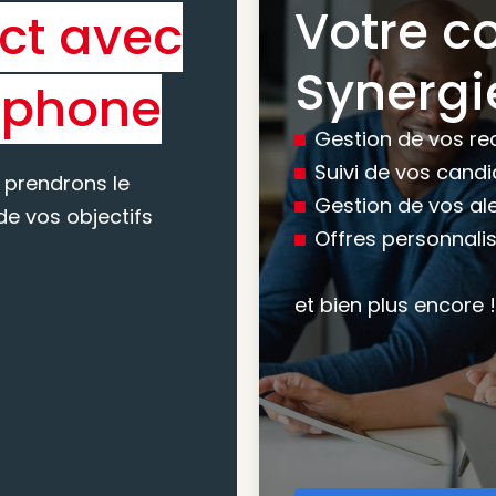
Votre c
ct avec
Bénéfic
Synergi
éphone
experti
Gestion de vos re
conseil
Suivi de vos cand
 prendrons le
Gestion de vos al
e vos objectifs
Offres personnali
Nous vous accomp
votre recherche, en
et bien plus encore !
mesure pour maxim
atteindre vos objec