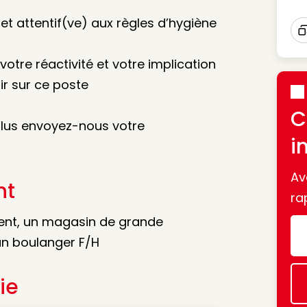
et attentif(ve) aux règles d’hygiène
I
votre réactivité et votre implication
ir sur ce poste
C
 plus envoyez-nous votre
i
Av
nt
ra
ient, un magasin de grande
 un boulanger F/H
ie