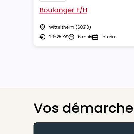
Boulanger F/H
Wittelsheim
(68310)
Lieu
20-25 K€
6 mois
Interim
Salaire
Durée
Type
Vos démarches