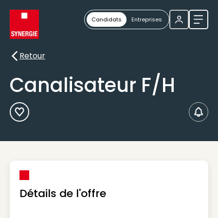
Candidats
Entreprises
Ouvri
Retour
Retour
Canalisateur F/H
Ajouter aux Favoris
Créer
Détails de l'offre