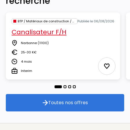
recherche
BTP / Matériaux de construction / Architecture
Publiée le 06/08/2026
Canalisateur F/H
Narbonne
(11100)
Lieu
25-30 K€
Salaire
4 mois
Durée
Ajouter au
Interim
Type
Toutes nos offres
Toutes nos offres