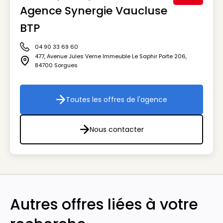
Agence Synergie Vaucluse
Visuel génér
BTP
04 90 33 69 60
Icône téléphone
477, Avenue Jules Verne Immeuble Le Saphir Porte 206
,
Icône adresse
84700
Sorgues
Toutes les offres de l'agence
Toutes les offres de l'agenc
Nous contacter
Nous contacter
Autres offres liées à votre