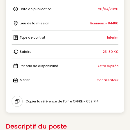
Date de publication
20/04/2026
Icon Date de publication
Lieu de la mission
Bonnieux - 84480
Icon Lieu de la mission
Type de contrat
Interim
Icon Type de contrat
Salaire
25-30 K€
Icon Salaire
Période de disponibilité
Offre expirée
Icon Période de disponibilité
Métier
Canalisateur
Icon Métier
Copier la référence de l'offre OFFRE - 639 714
Icon copy to clipboard
Descriptif du poste