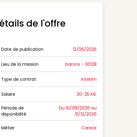
étails de l'offre
Date de publication
12/06/2026
n Date de publication
Lieu de la mission
Garons - 30128
n Lieu de la mission
Type de contrat
Interim
on Type de contrat
Salaire
20-25 K€
n Salaire
Période de
Du 10/08/2026 au
disponibilité
31/12/2026
n Période de disponibilité
Métier
Cariste
n Métier