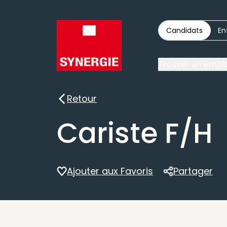
Candidats
En
Trouver un emplo
Retour
Retour
Cariste F/H
Ajouter aux Favoris
Partager
Partager