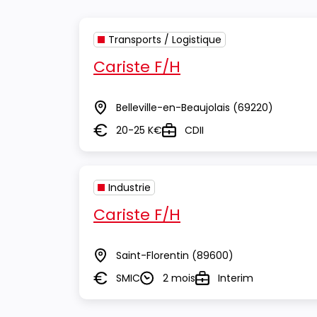
Transports / Logistique
Cariste F/H
Belleville-en-Beaujolais
(69220)
Lieu
20-25 K€
CDII
Salaire
Type
Industrie
Cariste F/H
Saint-Florentin
(89600)
Lieu
SMIC
2 mois
Interim
Salaire
Durée
Type