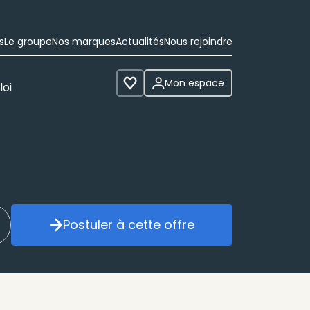
s
Le groupe
Nos marques
Actualités
Nous rejoindre
Mon espace
loi
Voir les favoris
Postuler à cette offre
réer mon alerte
Postuler à cette offre