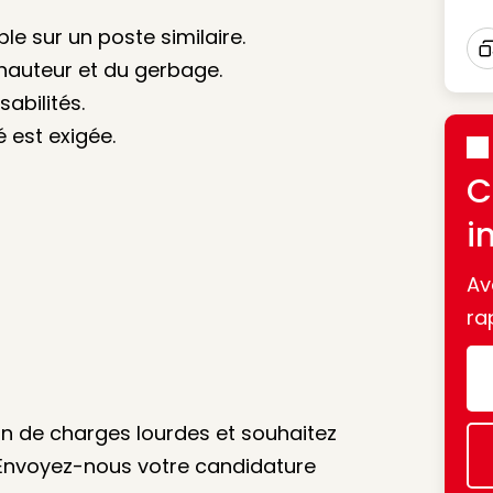
le sur un poste similaire.
 hauteur et du gerbage.
I
abilités.
é est exigée.
C
i
Av
ra
on de charges lourdes et souhaitez
 Envoyez-nous votre candidature