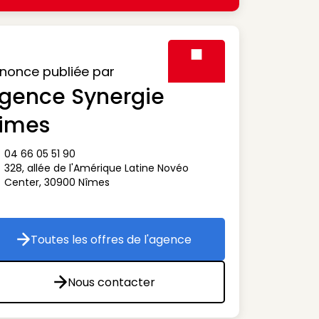
nonce publiée par
gence Synergie
Visuel générique des agen
imes
04 66 05 51 90
ône téléphone
328, allée de l'Amérique Latine Novéo
ône adresse
Center
,
30900
Nîmes
Toutes les offres de l'agence
Toutes les offres de l'agence
Nous contacter
Nous contacter