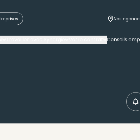
treprises
Nos agence
i
Travailler avec Synergie
Votre contrat
Conseils emp
C