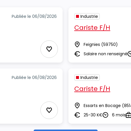
Publiée le 06/08/2026
Industrie
Cariste F/H
Feignies
(59750)
Lieu
Ajouter aux Favoris
Salaire non renseigné
Salaire
D
Publiée le 06/08/2026
Industrie
Cariste F/H
Essarts en Bocage
(851
Lieu
Ajouter aux Favoris
25-30 K€
6 mois
Salaire
Durée
T