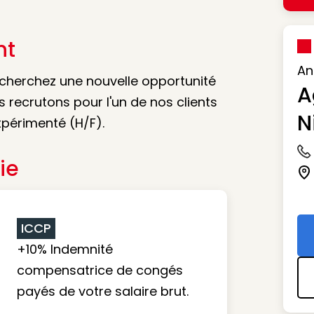
nt
An
cherchez une nouvelle opportunité
A
s recrutons pour l'un de nos clients
N
périmenté (H/F).
Ic
ie
Ic
ICCP
+10% Indemnité
compensatrice de congés
payés de votre salaire brut.