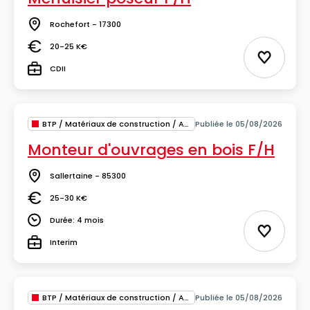
Rochefort - 17300
Lieu
20-25 K€
Salaire
Ajouter 
CDII
Type
BTP / Matériaux de construction / Architecture
Publiée le 05/08/2026
Monteur d'ouvrages en bois F/H
Sallertaine - 85300
Lieu
25-30 K€
Salaire
Durée: 4 mois
Durée
Ajouter 
Interim
Type
BTP / Matériaux de construction / Architecture
Publiée le 05/08/2026