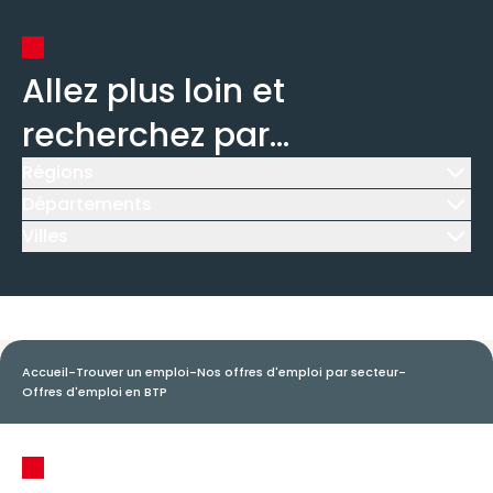
Allez plus loin et
recherchez par...
Régions
Icône d'illustration
Départements
Icône d'illustration
Villes
Icône d'illustration
Accueil
-
Trouver un emploi
-
Nos offres d'emploi par secteur
-
Offres d'emploi en BTP