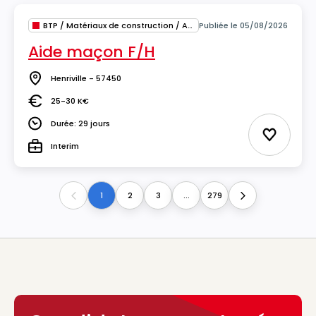
BTP / Matériaux de construction / Architecture
Publiée le 05/08/2026
Aide maçon F/H
Henriville - 57450
Lieu
25-30 K€
Salaire
Durée: 29 jours
Durée
Ajouter 
Interim
Type
1
2
3
...
279
Previous
Next