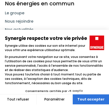
Nos énergies en commun
Le groupe
Nous rejoindre
Nos actualités
Nous contacter
Linkedin
Synergie
Instagram
TikTok
Youtube
Trouver un emploi
Icône d'illustration
Candidats
Icône d'illustration
Entreprises
Icône d'illustration
Nos agences
Icône d'illustration