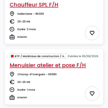
Chauffeur SPL F/H
Sallertaine - 85300
Lieu
20-25 K€
Salaire
Durée: 2 mois
Durée
Ajouter 
Interim
Type
BTP / Matériaux de construction / Architecture
Publiée le 05/08/2026
Menuisier atelier et pose F/H
Chazay-d'Azergues - 69380
Lieu
20-25 K€
Salaire
Durée: 1 mois
Durée
Ajouter 
Interim
Type