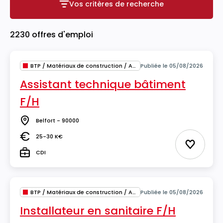
Vos critères de recherche
Vos critères de recherche
2230 offres d'emploi
BTP / Matériaux de construction / Architecture
Publiée le 05/08/2026
Assistant technique bâtiment
F/H
Belfort - 90000
Lieu
25-30 K€
Salaire
Ajouter 
CDI
Type
BTP / Matériaux de construction / Architecture
Publiée le 05/08/2026
Installateur en sanitaire F/H