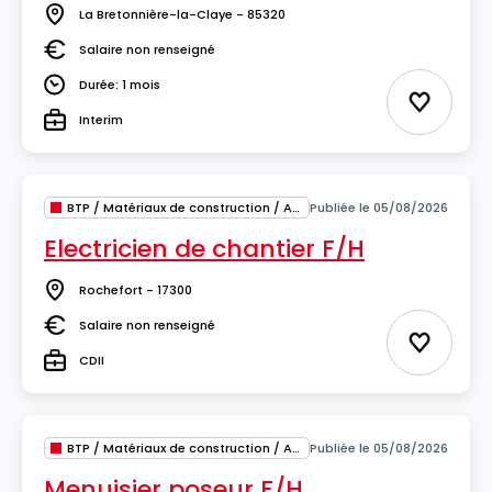
La Bretonnière-la-Claye - 85320
Lieu
Salaire non renseigné
Salaire
Durée: 1 mois
Durée
Ajouter 
Interim
Type
BTP / Matériaux de construction / Architecture
Publiée le 05/08/2026
Electricien de chantier F/H
Rochefort - 17300
Lieu
Salaire non renseigné
Salaire
Ajouter 
CDII
Type
BTP / Matériaux de construction / Architecture
Publiée le 05/08/2026
Menuisier poseur F/H