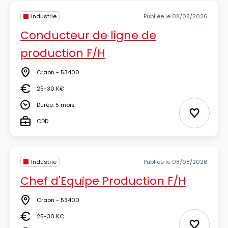
Industrie
Publiée le 08/08/2026
Conducteur de ligne de
production F/H
Craon - 53400
Lieu
25-30 K€
Salaire
Durée: 5 mois
Durée
Ajouter 
CDD
Type
Industrie
Publiée le 08/08/2026
Chef d'Equipe Production F/H
Craon - 53400
Lieu
25-30 K€
Salaire