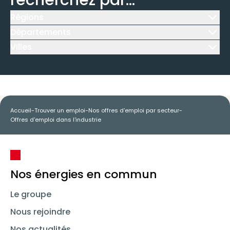
recherchez par...
Régions
Icône d'illustration
Départements
Icône d'illustration
Villes
Icône d'illustration
Accueil
-
Trouver un emploi
-
Nos offres d'emploi par secteur
-
Offres d'emploi dans l'industrie
Nos énergies en commun
Le groupe
Nous rejoindre
Nos actualités