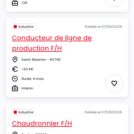
Ajouter 
CDI
Type
Industrie
Publiée le 07/08/2026
Conducteur de ligne de
production F/H
Saint-Maximin - 60740
Lieu
<20 K€
Salaire
Durée: 4 mois
Durée
Ajouter 
Interim
Type
Industrie
Publiée le 07/08/2026
Chaudronnier F/H