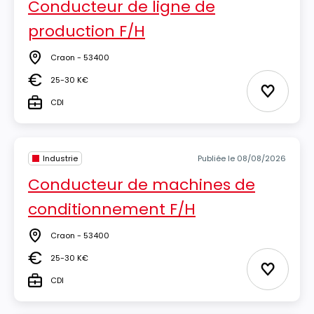
Conducteur de ligne de
production F/H
Craon - 53400
Lieu
25-30 K€
Salaire
Ajouter 
CDI
Type
Industrie
Publiée le 08/08/2026
Conducteur de machines de
conditionnement F/H
Craon - 53400
Lieu
25-30 K€
Salaire
Ajouter 
CDI
Type