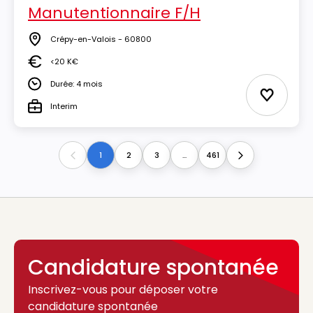
Manutentionnaire F/H
Crépy-en-Valois - 60800
Lieu
<20 K€
Salaire
Durée: 4 mois
Durée
Ajouter 
Interim
Type
1
2
3
...
461
Previous
Next
Candidature spontanée
Inscrivez-vous pour déposer votre
candidature spontanée