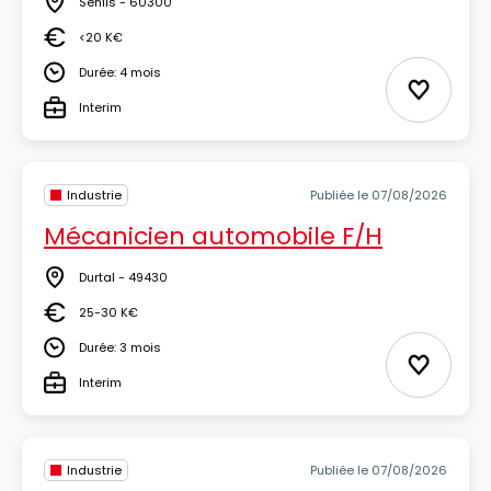
Senlis - 60300
Lieu
<20 K€
Salaire
Durée: 4 mois
Durée
Ajouter 
Interim
Type
Industrie
Publiée le 07/08/2026
Mécanicien automobile F/H
Durtal - 49430
Lieu
25-30 K€
Salaire
Durée: 3 mois
Durée
Ajouter 
Interim
Type
Industrie
Publiée le 07/08/2026