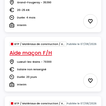
Grand-Fougeray - 35390
Lieu
20-25 K€
Salaire
Durée: 4 mois
Durée
Ajouter 
Interim
Type
BTP / Matériaux de construction / Architecture
Publiée le 07/08/2026
Aide maçon F/H
Luxeuil-les-Bains - 70300
Lieu
Salaire non renseigné
Salaire
Durée: 20 jours
Durée
Ajouter 
Interim
Type
BTP / Matériaux de construction / Architecture
Publiée le 07/08/2026