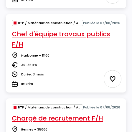
Type
BTP / Matériaux de construction / Architecture
Publiée le 07/08/2026
Chef d'équipe travaux publics
F/H
Narbonne - 11100
Lieu
30-35 K€
Salaire
Durée: 3 mois
Durée
Ajouter 
Interim
Type
BTP / Matériaux de construction / Architecture
Publiée le 07/08/2026
Chargé de recrutement F/H
Rennes - 35000