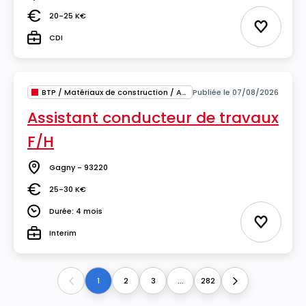
Lieu
20-25 K€
Salaire
Ajouter 
CDI
Type
BTP / Matériaux de construction / Architecture
Publiée le 07/08/2026
Assistant conducteur de travaux
F/H
Gagny - 93220
Lieu
25-30 K€
Salaire
Durée: 4 mois
Durée
Ajouter 
Interim
Type
1
2
3
...
282
Previous
Next