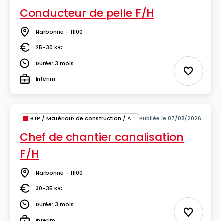
Conducteur de pelle F/H
Narbonne - 11100
Lieu
25-30 K€
Salaire
Durée: 3 mois
Durée
Ajouter 
Interim
Type
BTP / Matériaux de construction / Architecture
Publiée le 07/08/2026
Chef de chantier canalisation
F/H
Narbonne - 11100
Lieu
30-35 K€
Salaire
Durée: 3 mois
Durée
Ajouter 
Interim