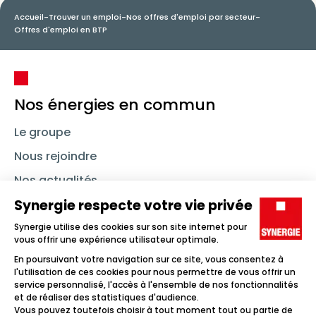
Accueil
-
Trouver un emploi
-
Nos offres d'emploi par secteur
-
Offres d'emploi en BTP
Nos énergies en commun
Le groupe
Nous rejoindre
Nos actualités
Nous contacter
Linkedin
Synergie
Instagram
TikTok
Youtube
Trouver un emploi
Icône d'illustration