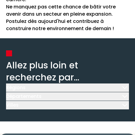
Ne manquez pas cette chance de bâtir votre
avenir dans un secteur en pleine expansion.
Postulez dès aujourd'hui et contribuez à
construire notre environnement de demain !
Allez plus loin et
recherchez par...
Régions
Icône d'illustration
Départements
Icône d'illustration
Villes
Icône d'illustration