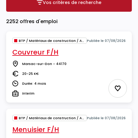
Vos critères de recherche
Vos critères de recherche
2252 offres d'emploi
BTP / Matériaux de construction / Architecture
Publiée le 07/08/2026
Couvreur F/H
Marsac-sur-Don - 44170
Lieu
20-25 K€
Salaire
Durée: 4 mois
Durée
Ajouter 
Interim
Type
BTP / Matériaux de construction / Architecture
Publiée le 07/08/2026
Menuisier F/H