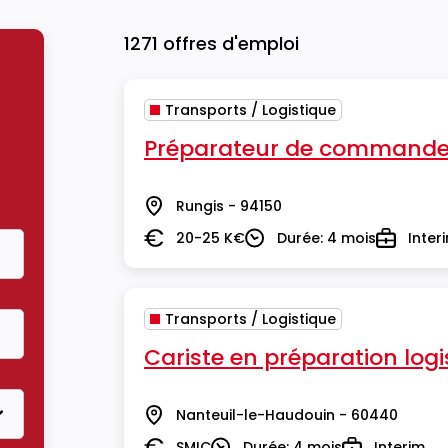
1271 offres d'emploi
Transports / Logistique
Préparateur de commande
Rungis - 94150
Lieu
20-25 K€
Durée: 4 mois
Inter
Salaire
Durée
Type
Transports / Logistique
Cariste en préparation logi
Nanteuil-le-Haudouin - 60440
Lieu
SMIC
Durée: 4 mois
Interim