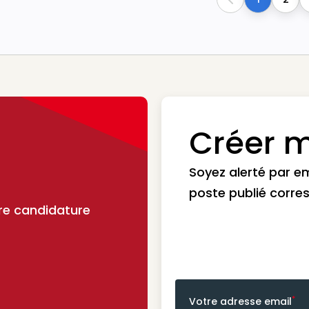
Previous
Créer m
Soyez alerté par e
poste publié corre
re candidature
*
Votre adresse email