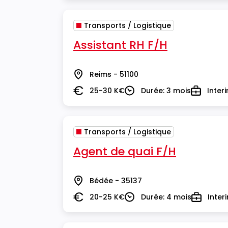
Transports / Logistique
Assistant RH F/H
Reims - 51100
Lieu
25-30 K€
Durée: 3 mois
Inter
Salaire
Durée
Type
Transports / Logistique
Agent de quai F/H
Bédée - 35137
Lieu
20-25 K€
Durée: 4 mois
Inter
Salaire
Durée
Type