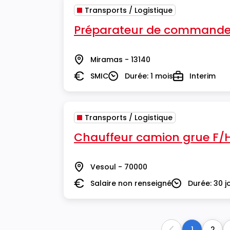
Transports / Logistique
Préparateur de commande
Miramas - 13140
Lieu
SMIC
Durée: 1 mois
Interim
Salaire
Durée
Type
Transports / Logistique
Chauffeur camion grue F/
Vesoul - 70000
Lieu
Salaire non renseigné
Durée: 30 j
Salaire
Durée
1
2