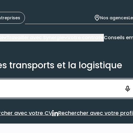
ntreprises
Nos agences
L
oi
Travailler avec Synergie
Votre contrat
Conseils em
s transports et la logistique
ement. Vous aurez 10 secondes pour enregistrer votre re
cher avec votre CV
Rechercher avec votre profil
Rechercher avec votre CV
Rechercher