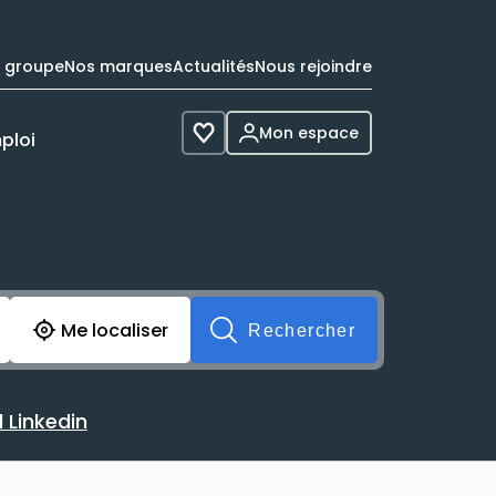
e groupe
Nos marques
Actualités
Nous rejoindre
Mon espace
ploi
Voir les favoris
cherche avant soumission du formulaire. Vous pouvez de 
Me localiser
Rechercher
 Linkedin
 avec votre profil Linkedin