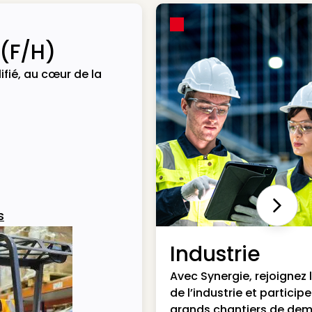
 (F/H)
ifié, au cœur de la
Next
s
Industrie
Avec Synergie, rejoignez 
de l’industrie et particip
grands chantiers de dem