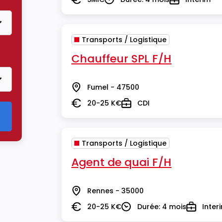
Salaire
Durée
Type
Transports / Logistique
re Transports / Logistique
Chauffeur SPL F/H
Fumel - 47500
Lieu
20-25 K€
CDI
Salaire
Type
Transports / Logistique
Agent de quai F/H
Rennes - 35000
Lieu
20-25 K€
Durée: 4 mois
Inter
Salaire
Durée
Type