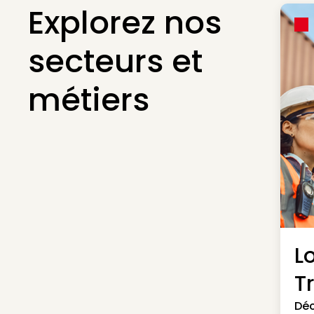
Explorez nos
secteurs et
métiers
L
T
Déc