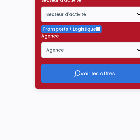
Secteur d'activité
Secteur d'activité
Icône ouvrir la liste déroulante
Transports / Logistique
Supprimer le critè
Agence
Agence
Icône ouvrir la liste déroulante
Voir les offres
Voir les offres