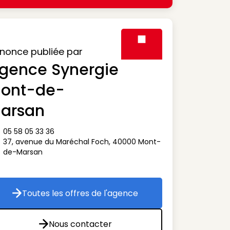
nonce publiée par
gence Synergie
Visuel générique des agen
ont-de-
arsan
05 58 05 33 36
ône téléphone
37, avenue du Maréchal Foch
,
40000
Mont-
ône adresse
de-Marsan
Toutes les offres de l'agence
Toutes les offres de l'agence
Nous contacter