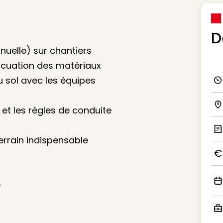
D
uelle) sur chantiers
acuation des matériaux
u sol avec les équipes
Ico
et les règles de conduite
Ico
terrain indispensable
Ic
Ico
e
Ico
Ico