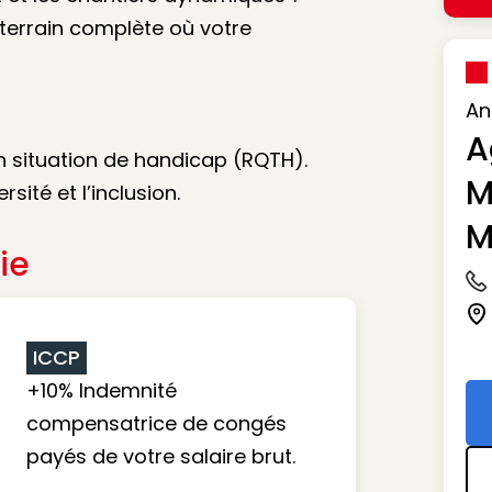
terrain complète où votre
An
A
 situation de handicap (RQTH).
M
sité et l’inclusion.
M
ie
Ic
Ic
ICCP
+10% Indemnité
compensatrice de congés
payés de votre salaire brut.