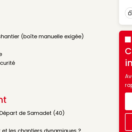
I
hantier (boîte manuelle exigée)
C
e
i
curité
Av
ra
nt
– Départ de Samadet (40)
et et les chantiers dynamiques ?