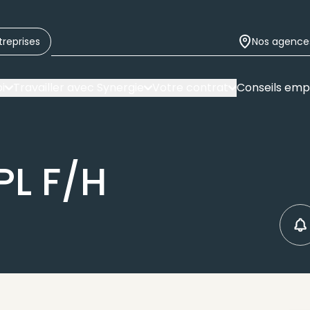
treprises
Nos agence
i
Travailler avec Synergie
Votre contrat
Conseils emp
PL F/H
C