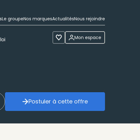
s
Le groupe
Nos marques
Actualités
Nous rejoindre
Mon espace
loi
Voir les favoris
Postuler à cette offre
réer mon alerte
Postuler à cette offre