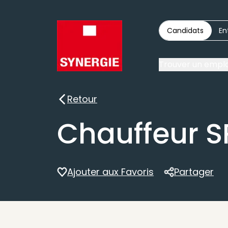
Candidats
En
Trouver un emplo
Retour
Retour
Chauffeur S
Ajouter aux Favoris
Partager
Partager