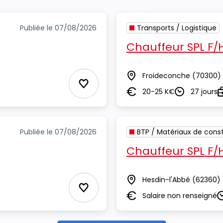
Publiée le 07/08/2026
Transports / Logistique
Chauffeur SPL F/
Froideconche
(70300)
Lieu
Ajouter aux Favoris
20-25 K€
27 jours
Salaire
Durée
T
Publiée le 07/08/2026
BTP / Matériaux de const
Chauffeur SPL F/
Hesdin-l'Abbé
(62360)
Lieu
Ajouter aux Favoris
Salaire non renseigné
Salaire
D