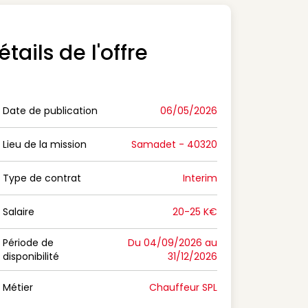
étails de l'offre
Date de publication
06/05/2026
n Date de publication
Lieu de la mission
Samadet - 40320
n Lieu de la mission
Type de contrat
Interim
on Type de contrat
Salaire
20-25 K€
n Salaire
Période de
Du 04/09/2026 au
disponibilité
31/12/2026
n Période de disponibilité
Métier
Chauffeur SPL
n Métier