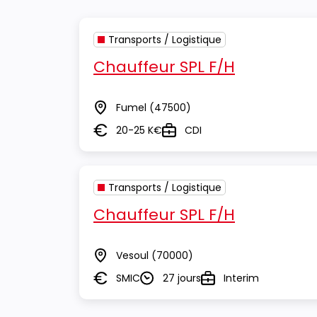
Transports / Logistique
Chauffeur SPL F/H
Fumel
(47500)
Lieu
20-25 K€
CDI
Salaire
Type
Transports / Logistique
Chauffeur SPL F/H
Vesoul
(70000)
Lieu
SMIC
27 jours
Interim
Salaire
Durée
Type