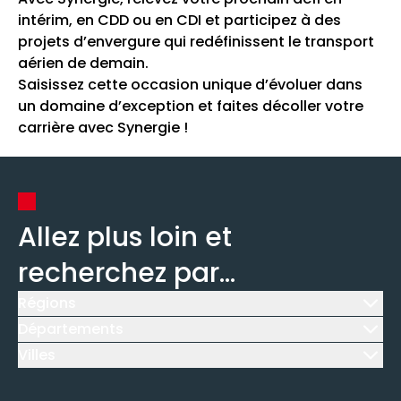
intérim, en CDD ou en CDI et participez à des
projets d’envergure qui redéfinissent le transport
aérien de demain.
Saisissez cette occasion unique d’évoluer dans
un domaine d’exception et faites décoller votre
carrière avec Synergie !
Allez plus loin et
recherchez par...
Régions
Icône d'illustration
Départements
Icône d'illustration
Villes
Icône d'illustration