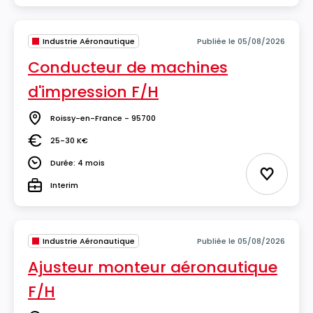
Industrie Aéronautique
Publiée le 05/08/2026
Conducteur de machines
d'impression F/H
Roissy-en-France - 95700
Lieu
25-30 K€
Salaire
Durée: 4 mois
Durée
Ajouter 
Interim
Type
Industrie Aéronautique
Publiée le 05/08/2026
Ajusteur monteur aéronautique
F/H