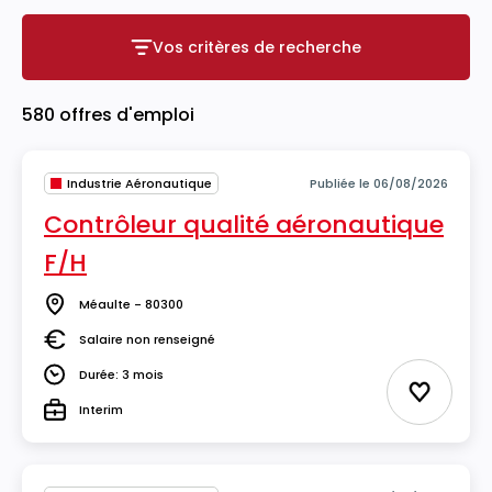
Vos critères de recherche
Vos critères de recherche
580 offres d'emploi
Industrie Aéronautique
Publiée le 06/08/2026
Contrôleur qualité aéronautique
F/H
Méaulte - 80300
Lieu
Salaire non renseigné
Salaire
Durée: 3 mois
Durée
Ajouter 
Interim
Type