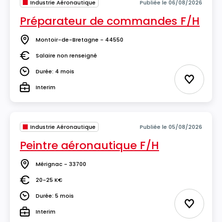
Industrie Aéronautique
Publiée le 06/08/2026
Préparateur de commandes F/H
Montoir-de-Bretagne - 44550
Lieu
Salaire non renseigné
Salaire
Durée: 4 mois
Durée
Ajouter 
Interim
Type
Industrie Aéronautique
Publiée le 05/08/2026
Peintre aéronautique F/H
Mérignac - 33700
Lieu
20-25 K€
Salaire
Durée: 5 mois
Durée
Ajouter 
Interim
Type