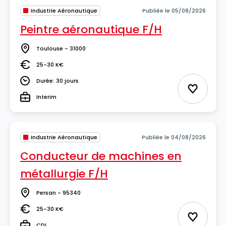
Industrie Aéronautique
Publiée le 05/08/2026
Peintre aéronautique F/H
Toulouse - 31000
Lieu
25-30 K€
Salaire
Durée: 30 jours
Durée
Ajouter 
Interim
Type
Industrie Aéronautique
Publiée le 04/08/2026
Conducteur de machines en
métallurgie F/H
Persan - 95340
Lieu
25-30 K€
Salaire
Ajouter 
CDI