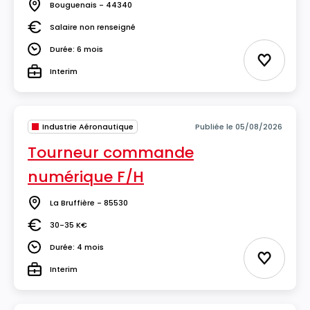
Bouguenais - 44340
Lieu
Salaire non renseigné
Salaire
Durée: 6 mois
Durée
Ajouter 
Interim
Type
Industrie Aéronautique
Publiée le 05/08/2026
Tourneur commande
numérique F/H
La Bruffière - 85530
Lieu
30-35 K€
Salaire
Durée: 4 mois
Durée
Ajouter 
Interim
Type