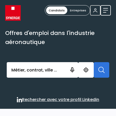
Candidats
Entreprises
Ouvri
Offres d'emploi dans l'industrie
aéronautique
Activer l’élément pour lancer l’enregistrement. Vou
Rechercher avec votre profil Linkedin
Rechercher avec votre profi