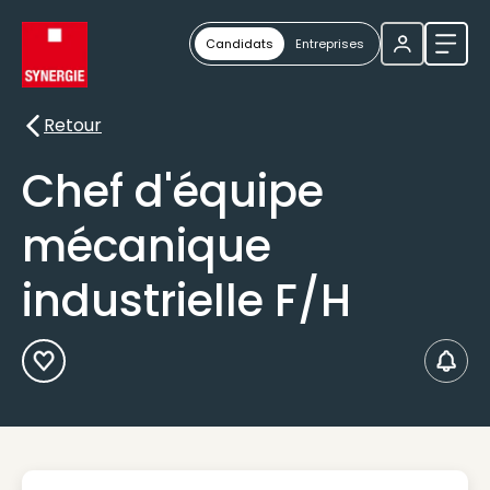
Candidats
Entreprises
Ouvri
Retour
Retour
Chef d'équipe
mécanique
industrielle F/H
Ajouter aux Favoris
Créer