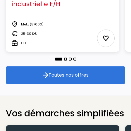
industrielle F/H
Metz
(57000)
Lieu
25-30 K€
Salaire
Ajouter aux
CDI
Type
Toutes nos offres
Toutes nos offres
Vos démarches simplifiées