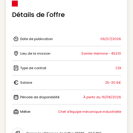
Détails de l'offre
Date de publication
06/07/2026
Icon Date de publication
Lieu de la mission
Sainte-Hermine - 85210
Icon Lieu de la mission
Type de contrat
CDI
Icon Type de contrat
Salaire
25-30 K€
Icon Salaire
Période de disponibilité
À partir du 19/08/2026
Icon Période de disponibilité
Métier
Chef d'équipe mécanique industrielle
Icon Métier