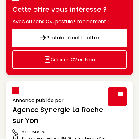
Cette offre vous intéresse ?
Avec ou sans CV, postulez rapidement !
Postuler à cette offre
Postuler à cette offre
Créer un CV en 5mn
Icon decorative
Annonce publiée par
Agence Synergie La Roche
Visuel génér
sur Yon
02 51 24 61 61
Icône téléphone
116 bis, rue gutenberg
,
85000
La Roche-sur-Yon