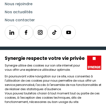
Nous rejoindre
Nos actualités
Nous contacter
Linkedin
Synergie
Instagram
TikTok
Youtube
Trouver un emploi
Icône d'illustration
Candidats
Icône d'illustration
Entreprises
Icône d'illustration
Nos agences
Icône d'illustration
Conditions générales d'utilisation et mentions légales
Protection des données
Lanceur d'alertes