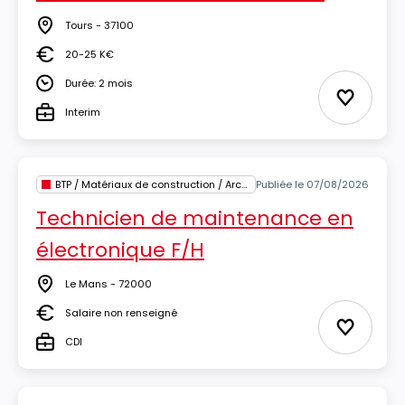
Tours - 37100
Lieu
20-25 K€
Salaire
Durée: 2 mois
Durée
Ajouter 
Interim
Type
BTP / Matériaux de construction / Architecture
Publiée le 07/08/2026
Technicien de maintenance en
électronique F/H
Le Mans - 72000
Lieu
Salaire non renseigné
Salaire
Ajouter 
CDI
Type