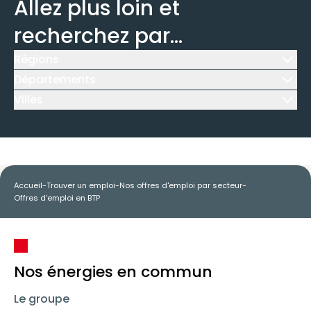
Allez plus loin et
recherchez par...
Régions
Icône d'illustration
Départements
Icône d'illustration
Villes
Icône d'illustration
Accueil
-
Trouver un emploi
-
Nos offres d'emploi par secteur
-
Offres d'emploi en BTP
Nos énergies en commun
Le groupe