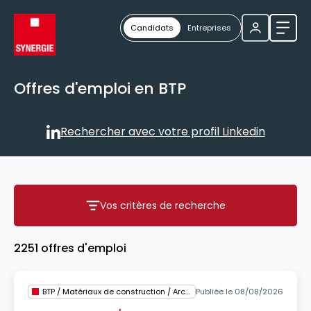
Candidats
Entreprises
Ouvri
Offres d'emploi en BTP
Rechercher avec votre profil Linkedin
Rechercher avec votre profil
Vos critères de recherche
Vos critères de recherche
2251 offres d'emploi
BTP / Matériaux de construction / Architecture
Publiée le 08/08/2026