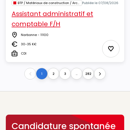
BTP / Matériaux de construction / Architecture
Publiée le 07/08/2026
Assistant administratif et
comptable F/H
Narbonne - 11100
Lieu
30-35 K€
Salaire
Ajouter 
CDI
Type
1
2
3
...
282
Previous
Next
Candidature spontanée