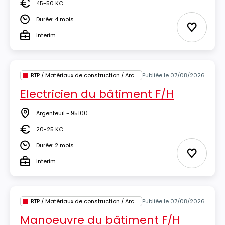
45-50 K€
Salaire
Durée: 4 mois
Durée
Ajouter 
Interim
Type
BTP / Matériaux de construction / Architecture
Publiée le 07/08/2026
Electricien du bâtiment F/H
Argenteuil - 95100
Lieu
20-25 K€
Salaire
Durée: 2 mois
Durée
Ajouter 
Interim
Type
BTP / Matériaux de construction / Architecture
Publiée le 07/08/2026
Manoeuvre du bâtiment F/H