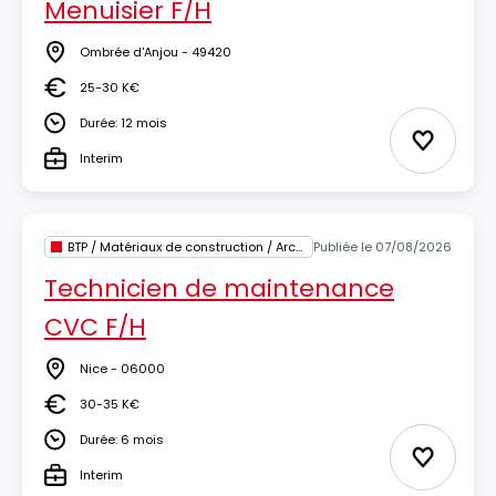
Menuisier F/H
Ombrée d'Anjou - 49420
Lieu
25-30 K€
Salaire
Durée: 12 mois
Durée
Ajouter 
Interim
Type
BTP / Matériaux de construction / Architecture
Publiée le 07/08/2026
Technicien de maintenance
CVC F/H
Nice - 06000
Lieu
30-35 K€
Salaire
Durée: 6 mois
Durée
Ajouter 
Interim
Type