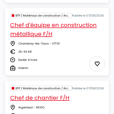
BTP / Matériaux de construction / Architecture
Publiée le 07/08/2026
Chef d'équipe en construction
métallique F/H
Chambray-lès-Tours - 37170
Lieu
25-30 K€
Salaire
Durée: 4 mois
Durée
Ajouter 
Interim
Type
BTP / Matériaux de construction / Architecture
Publiée le 07/08/2026
Chef de chantier F/H
Argenteuil - 95100
Lieu