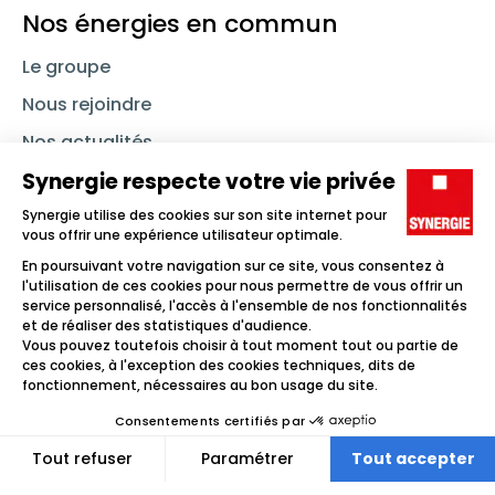
Nos énergies en commun
Le groupe
Nous rejoindre
Nos actualités
Nous contacter
Linkedin
Synergie
Instagram
TikTok
Youtube
Trouver un emploi
Icône d'illustration
Candidats
Icône d'illustration
Entreprises
Icône d'illustration
Nos agences
Icône d'illustration