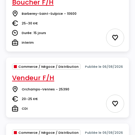
Boucher F/H
Barberey-Saint-Sulpice - 10600
Lieu
25-30 K€
Salaire
Durée: 15 jours
Durée
Ajouter 
Interim
Type
Commerce / Négoce / Distribution
Publiée le 06/08/2026
Vendeur F/H
Orchamps-Vennes - 25390
Lieu
20-25 K€
Salaire
Ajouter 
CDI
Type
Commerce / Négoce / Distribution
Publiée le 06/08/2026