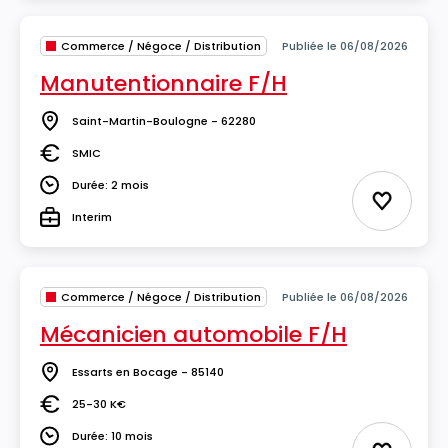
Commerce / Négoce / Distribution
Publiée le 06/08/2026
Manutentionnaire F/H
Saint-Martin-Boulogne - 62280
Lieu
SMIC
Salaire
Durée: 2 mois
Durée
Ajouter 
Interim
Type
Commerce / Négoce / Distribution
Publiée le 06/08/2026
Mécanicien automobile F/H
Essarts en Bocage - 85140
Lieu
25-30 K€
Salaire
Durée: 10 mois
Durée