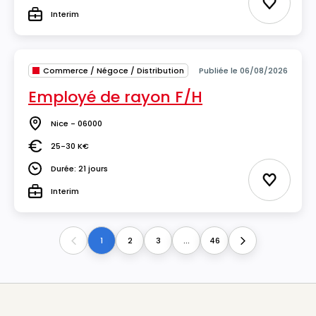
Ajouter 
Interim
Type
Commerce / Négoce / Distribution
Publiée le 06/08/2026
Employé de rayon F/H
Nice - 06000
Lieu
25-30 K€
Salaire
Durée: 21 jours
Durée
Ajouter 
Interim
Type
1
2
3
...
46
Previous
Next