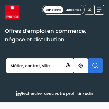
Candidats
Entreprises
Ouvri
Offres d'emploi en commerce,
négoce et distribution
Activer l’élément pour lancer l’enregistrement. Vou
Rechercher avec votre profil Linkedin
Rechercher avec votre profi