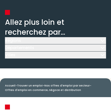
Allez plus loin et
recherchez par...
Régions
Icône d'illustration
Départements
Icône d'illustration
Villes
Icône d'illustration
Accueil
-
Trouver un emploi
-
Nos offres d'emploi par secteur
-
Offres d'emploi en commerce, négoce et distribution