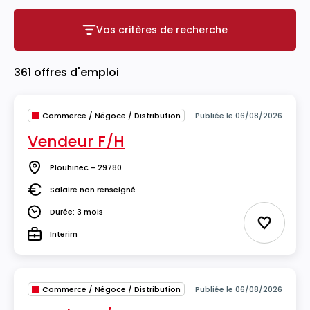
Vos critères de recherche
Vos critères de recherche
361 offres d'emploi
Commerce / Négoce / Distribution
Publiée le 06/08/2026
Vendeur F/H
Plouhinec - 29780
Lieu
Salaire non renseigné
Salaire
Durée: 3 mois
Durée
Ajouter 
Interim
Type
Commerce / Négoce / Distribution
Publiée le 06/08/2026