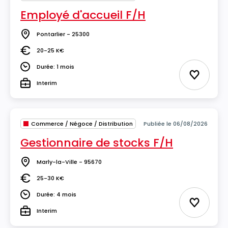
Employé d'accueil F/H
Pontarlier - 25300
Lieu
20-25 K€
Salaire
Durée: 1 mois
Durée
Ajouter 
Interim
Type
Commerce / Négoce / Distribution
Publiée le 06/08/2026
Gestionnaire de stocks F/H
Marly-la-Ville - 95670
Lieu
25-30 K€
Salaire
Durée: 4 mois
Durée
Ajouter 
Interim
Type