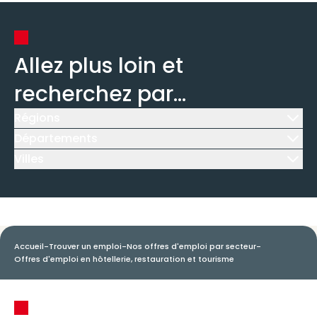
Allez plus loin et
recherchez par...
Régions
Icône d'illustration
Départements
Icône d'illustration
Villes
Icône d'illustration
Accueil
-
Trouver un emploi
-
Nos offres d'emploi par secteur
-
Offres d'emploi en hôtellerie, restauration et tourisme