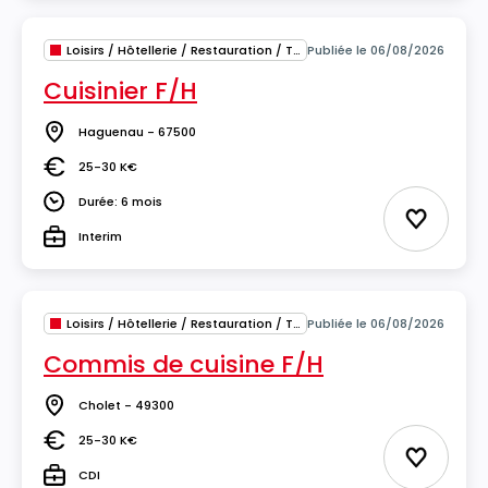
Loisirs / Hôtellerie / Restauration / Tourisme
Publiée le 06/08/2026
Cuisinier F/H
Haguenau - 67500
Lieu
25-30 K€
Salaire
Durée: 6 mois
Durée
Ajouter 
Interim
Type
Loisirs / Hôtellerie / Restauration / Tourisme
Publiée le 06/08/2026
Commis de cuisine F/H
Cholet - 49300
Lieu
25-30 K€
Salaire
Ajouter 
CDI
Type