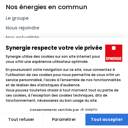
Nos énergies en commun
Le groupe
Nous rejoindre
Nos actualités
Nous contacter
Linkedin
Synergie
Instagram
TikTok
Youtube
Trouver un emploi
Icône d'illustration
Candidats
Icône d'illustration
Entreprises
Icône d'illustration
Nos agences
Icône d'illustration