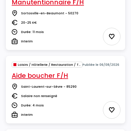
Manutentionnaire F/H
Sortosville-en-Beaumont - 50270
Lieu
20-25 K€
Salaire
Durée: 11 mois
Durée
Ajouter 
Interim
Type
Loisirs / Hôtellerie / Restauration / Tourisme
Publiée le 06/08/2026
Aide boucher F/H
Saint-Laurent-sur-Sèvre - 85290
Lieu
Salaire non renseigné
Salaire
Durée: 4 mois
Durée
Ajouter 
Interim
Type