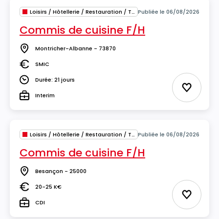
Loisirs / Hôtellerie / Restauration / Tourisme
Publiée le 06/08/2026
Commis de cuisine F/H
Montricher-Albanne - 73870
Lieu
SMIC
Salaire
Durée: 21 jours
Durée
Ajouter 
Interim
Type
Loisirs / Hôtellerie / Restauration / Tourisme
Publiée le 06/08/2026
Commis de cuisine F/H
Besançon - 25000
Lieu
20-25 K€
Salaire
Ajouter 
CDI
Type