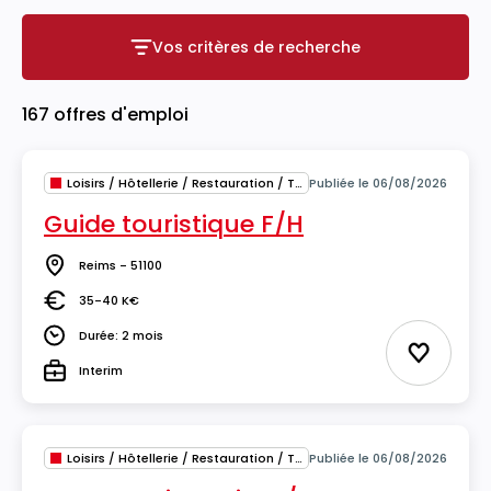
Vos critères de recherche
Vos critères de recherche
167 offres d'emploi
Loisirs / Hôtellerie / Restauration / Tourisme
Publiée le 06/08/2026
Guide touristique F/H
Reims - 51100
Lieu
35-40 K€
Salaire
Durée: 2 mois
Durée
Ajouter 
Interim
Type
Loisirs / Hôtellerie / Restauration / Tourisme
Publiée le 06/08/2026