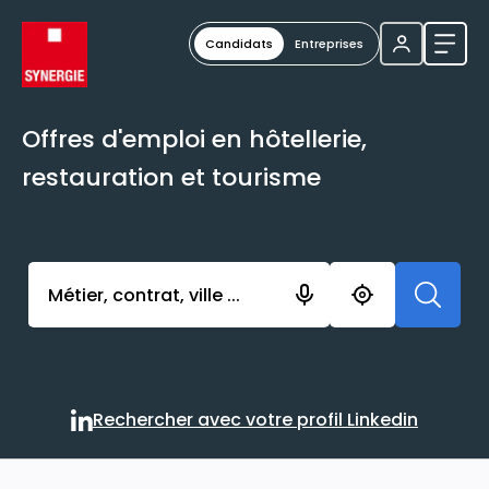
Candidats
Entreprises
Ouvri
Offres d'emploi en hôtellerie,
restauration et tourisme
Activer l’élément pour lancer l’enregistrement. Vou
Rechercher avec votre profil Linkedin
Rechercher avec votre profi