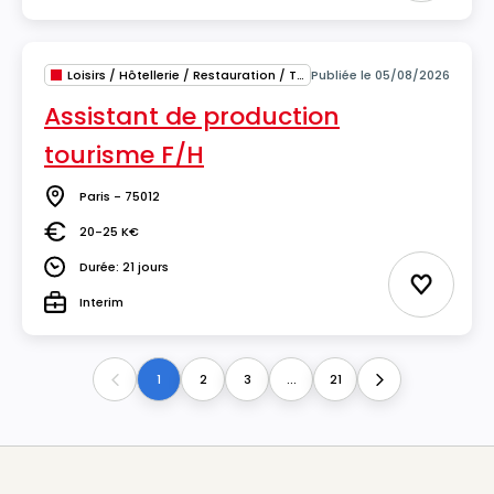
Loisirs / Hôtellerie / Restauration / Tourisme
Publiée le 05/08/2026
Assistant de production
tourisme F/H
Paris - 75012
Lieu
20-25 K€
Salaire
Durée: 21 jours
Durée
Ajouter 
Interim
Type
1
2
3
...
21
Previous
Next