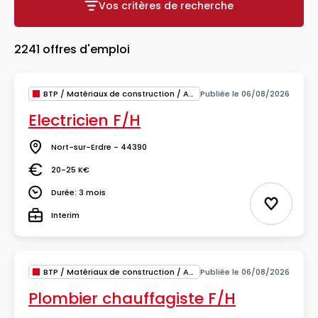
Vos critères de recherche
Vos critères de recherche
2241 offres d'emploi
BTP / Matériaux de construction / Architecture
Publiée le 06/08/2026
Electricien F/H
Nort-sur-Erdre - 44390
Lieu
20-25 K€
Salaire
Durée: 3 mois
Durée
Ajouter 
Interim
Type
BTP / Matériaux de construction / Architecture
Publiée le 06/08/2026
Plombier chauffagiste F/H