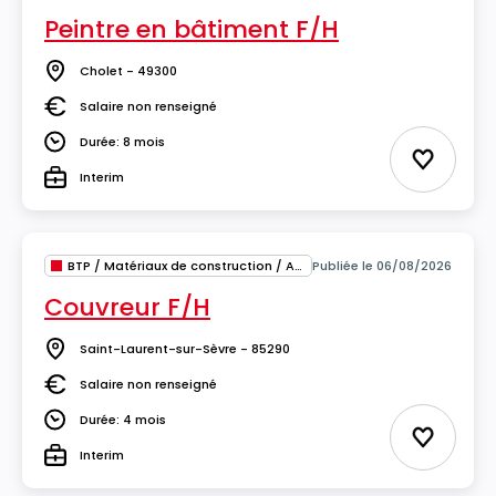
Peintre en bâtiment F/H
Cholet - 49300
Lieu
Salaire non renseigné
Salaire
Durée: 8 mois
Durée
Ajouter 
Interim
Type
BTP / Matériaux de construction / Architecture
Publiée le 06/08/2026
Couvreur F/H
Saint-Laurent-sur-Sèvre - 85290
Lieu
Salaire non renseigné
Salaire
Durée: 4 mois
Durée
Ajouter 
Interim
Type