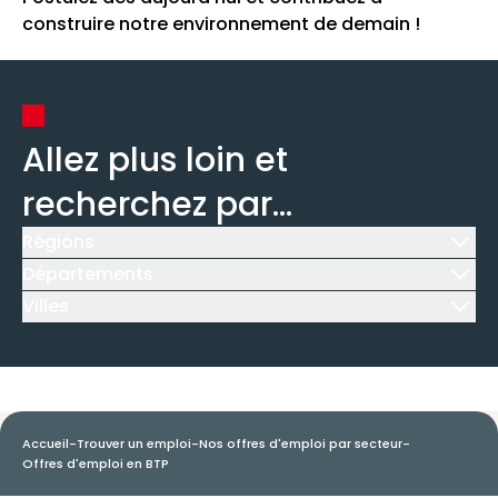
construire notre environnement de demain !
Allez plus loin et
recherchez par...
Régions
Icône d'illustration
Départements
Icône d'illustration
Villes
Icône d'illustration
Accueil
-
Trouver un emploi
-
Nos offres d'emploi par secteur
-
Offres d'emploi en BTP