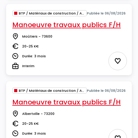
BTP / Matériaux de construction / Architecture
Publiée le 06/08/2026
Manoeuvre travaux publics F/H
Moûtiers - 73600
Lieu
20-25 K€
Salaire
Durée: 3 mois
Durée
Ajouter 
Interim
Type
BTP / Matériaux de construction / Architecture
Publiée le 06/08/2026
Manoeuvre travaux publics F/H
Albertville - 73200
Lieu
20-25 K€
Salaire
Durée: 3 mois
Durée