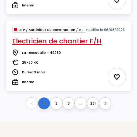
Ajouter 
Interim
Type
BTP / Matériaux de construction / Architecture
Publiée le 06/08/2026
Electricien de chantier F/H
La Tessoualle - 49280
Lieu
25-30 K€
Salaire
Durée: 3 mois
Durée
Ajouter 
Interim
Type
1
2
3
...
281
Previous
Next