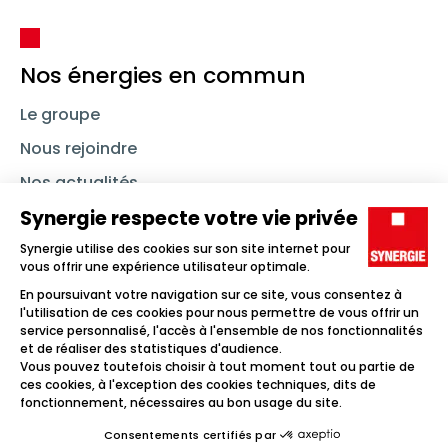
Nos énergies en commun
Le groupe
Nous rejoindre
Nos actualités
Nous contacter
Linkedin
Synergie
Instagram
TikTok
Youtube
Trouver un emploi
Icône d'illustration
Candidats
Icône d'illustration
Entreprises
Icône d'illustration