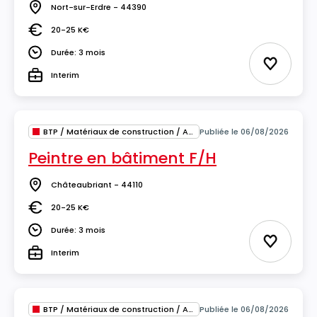
Nort-sur-Erdre - 44390
Lieu
20-25 K€
Salaire
Durée: 3 mois
Durée
Ajouter 
Interim
Type
BTP / Matériaux de construction / Architecture
Publiée le 06/08/2026
Peintre en bâtiment F/H
Châteaubriant - 44110
Lieu
20-25 K€
Salaire
Durée: 3 mois
Durée
Ajouter 
Interim
Type
BTP / Matériaux de construction / Architecture
Publiée le 06/08/2026