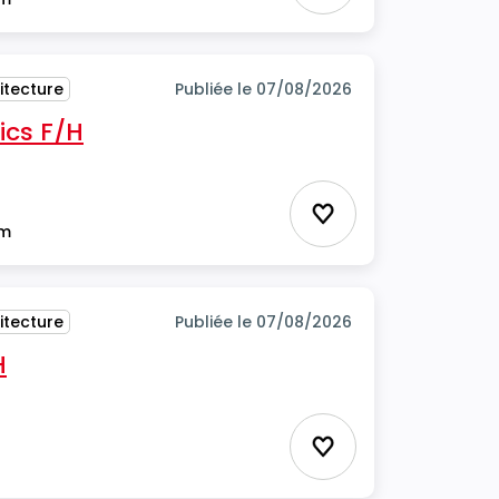
itecture
Publiée le 07/08/2026
ics F/H
itecture
Ajouter aux favor
im
itecture
Publiée le 07/08/2026
H
Ajouter aux favor