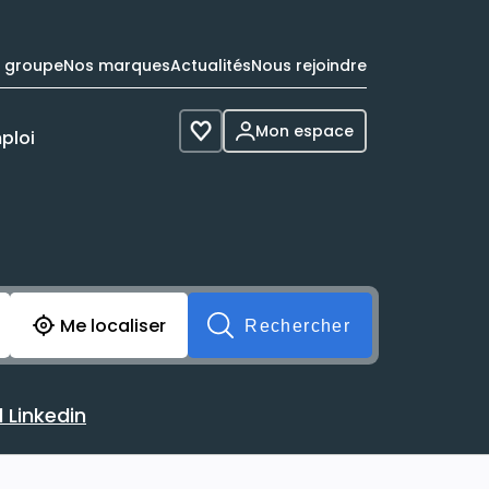
e groupe
Nos marques
Actualités
Nous rejoindre
Mon espace
ploi
Voir les favoris
cherche avant soumission du formulaire. Vous pouvez de 
Me localiser
Rechercher
 Linkedin
 avec votre profil Linkedin