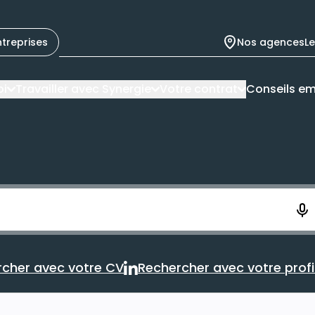
ntreprises
Nos agences
L
oi
Travailler avec Synergie
Votre contrat
Conseils em
ement. Vous aurez 10 secondes pour enregistrer votre re
cher avec votre CV
Rechercher avec votre profil
Rechercher avec votre CV
Rechercher