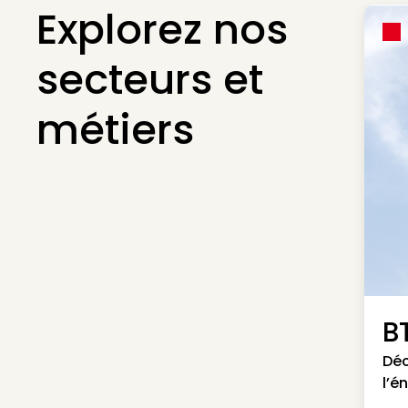
Explorez nos
secteurs et
métiers
B
Déc
l’é