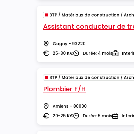
BTP / Matériaux de construction / Arch
Assistant conducteur de t
Gagny - 93220
Lieu
25-30 K€
Durée: 4 mois
Inter
Salaire
Durée
Type
BTP / Matériaux de construction / Arch
Plombier F/H
Amiens - 80000
Lieu
20-25 K€
Durée: 5 mois
Inter
Salaire
Durée
Type