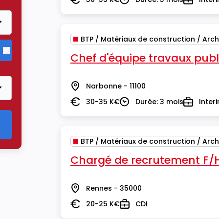
Salaire
Durée
Type
BTP / Matériaux de construction / Arch
Chef d'équipe travaux publ
Supprimer le critère BTP / Matériaux de construction / Arch
Narbonne - 11100
Lieu
30-35 K€
Durée: 3 mois
Inter
Salaire
Durée
Type
BTP / Matériaux de construction / Arch
Chargé de recrutement F/
Rennes - 35000
Lieu
20-25 K€
CDI
Salaire
Type