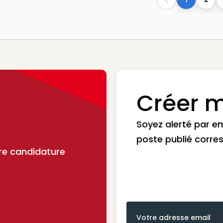
Previous
Créer m
Soyez alerté par e
poste publié corre
re candidature
*
Votre adresse email