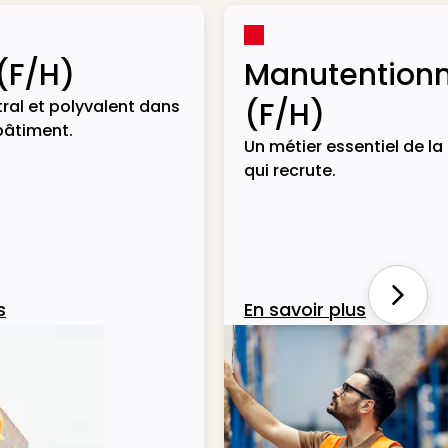
(F/H)
Manutentionn
(F/H)
ral et polyvalent dans
bâtiment.
Un métier essentiel de la 
qui recrute.
Next
s
En savoir plus