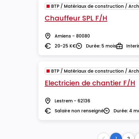
BTP / Matériaux de construction / Arch
Chauffeur SPL F/H
Amiens - 80080
Lieu
20-25 K€
Durée: 5 mois
Inter
Salaire
Durée
Type
BTP / Matériaux de construction / Arch
Electricien de chantier F/H
Lestrem - 62136
Lieu
Salaire non renseigné
Durée: 4 m
Salaire
Durée
1
2