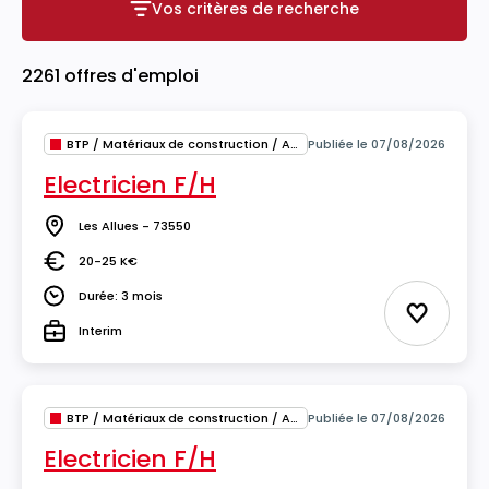
Vos critères de recherche
Vos critères de recherche
2261 offres d'emploi
BTP / Matériaux de construction / Architecture
Publiée le 07/08/2026
Electricien F/H
Les Allues - 73550
Lieu
20-25 K€
Salaire
Durée: 3 mois
Durée
Ajouter 
Interim
Type
BTP / Matériaux de construction / Architecture
Publiée le 07/08/2026
Electricien F/H