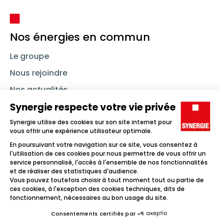
Nos énergies en commun
Le groupe
Nous rejoindre
Nos actualités
Nous contacter
Linkedin
Synergie
Instagram
TikTok
Youtube
Trouver un emploi
Icône d'illustration
Candidats
Icône d'illustration
Entreprises
Icône d'illustration