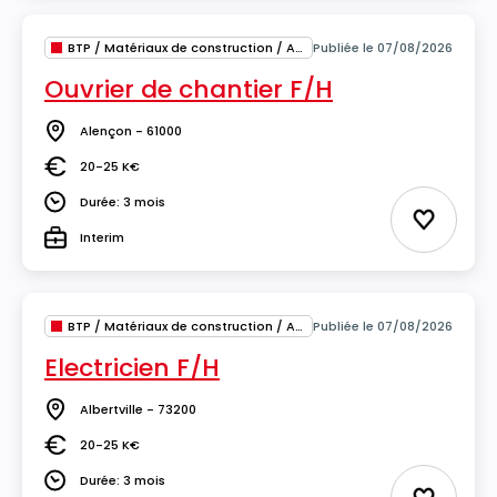
BTP / Matériaux de construction / Architecture
Publiée le 07/08/2026
Ouvrier de chantier F/H
Alençon - 61000
Lieu
20-25 K€
Salaire
Durée: 3 mois
Durée
Ajouter 
Interim
Type
BTP / Matériaux de construction / Architecture
Publiée le 07/08/2026
Electricien F/H
Albertville - 73200
Lieu
20-25 K€
Salaire
Durée: 3 mois
Durée