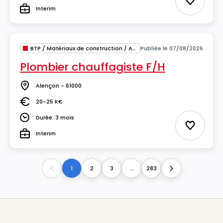
Ajouter 
Interim
Type
BTP / Matériaux de construction / Architecture
Publiée le 07/08/2026
Plombier chauffagiste F/H
Alençon - 61000
Lieu
20-25 K€
Salaire
Durée: 3 mois
Durée
Ajouter 
Interim
Type
1
2
3
...
283
Previous
Next