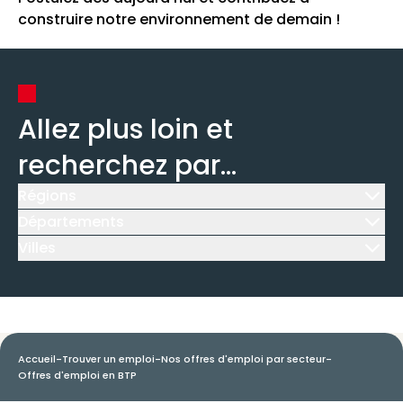
construire notre environnement de demain !
Allez plus loin et
recherchez par...
Régions
Icône d'illustration
Départements
Icône d'illustration
Villes
Icône d'illustration
Accueil
-
Trouver un emploi
-
Nos offres d'emploi par secteur
-
Offres d'emploi en BTP