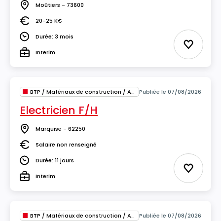
Moûtiers - 73600
Lieu
20-25 K€
Salaire
Durée: 3 mois
Durée
Ajouter 
Interim
Type
BTP / Matériaux de construction / Architecture
Publiée le 07/08/2026
Electricien F/H
Marquise - 62250
Lieu
Salaire non renseigné
Salaire
Durée: 11 jours
Durée
Ajouter 
Interim
Type
BTP / Matériaux de construction / Architecture
Publiée le 07/08/2026