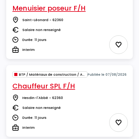
Menuisier poseur F/H
Saint-Léonard - 62360
Lieu
Salaire non renseigné
Salaire
Durée: 11 jours
Durée
Ajouter 
Interim
Type
BTP / Matériaux de construction / Architecture
Publiée le 07/08/2026
Chauffeur SPL F/H
Hesdin-l'Abbé - 62360
Lieu
Salaire non renseigné
Salaire
Durée: 11 jours
Durée
Ajouter 
Interim
Type