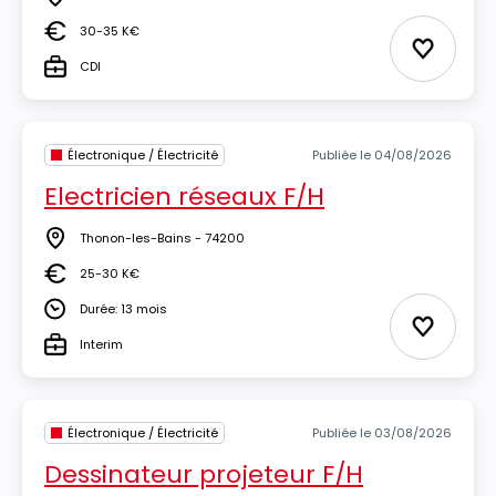
Lieu
30-35 K€
Salaire
Ajouter 
CDI
Type
Électronique / Électricité
Publiée le 04/08/2026
Electricien réseaux F/H
Thonon-les-Bains - 74200
Lieu
25-30 K€
Salaire
Durée: 13 mois
Durée
Ajouter 
Interim
Type
Électronique / Électricité
Publiée le 03/08/2026
Dessinateur projeteur F/H