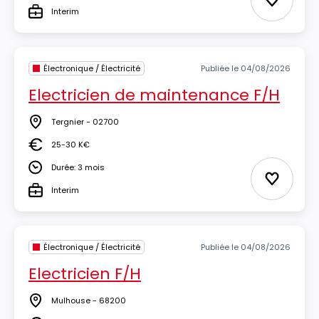
Ajouter 
Interim
Type
Électronique / Électricité
Publiée le 04/08/2026
Electricien de maintenance F/H
Tergnier - 02700
Lieu
25-30 K€
Salaire
Durée: 3 mois
Durée
Ajouter 
Interim
Type
Électronique / Électricité
Publiée le 04/08/2026
Electricien F/H
Mulhouse - 68200
Lieu