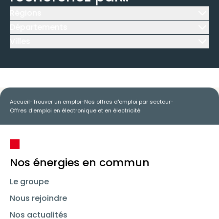
Régions
Icône d'illustration
Départements
Icône d'illustration
Villes
Icône d'illustration
Accueil
-
Trouver un emploi
-
Nos offres d'emploi par secteur
-
Offres d'emploi en électronique et en électricité
Nos énergies en commun
Le groupe
Nous rejoindre
Nos actualités