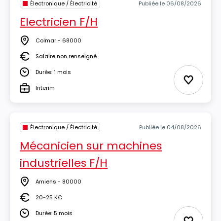
Électronique / Électricité
Publiée le 06/08/2026
Electricien F/H
Colmar - 68000
Lieu
Salaire non renseigné
Salaire
Durée: 1 mois
Durée
Ajouter 
Interim
Type
Électronique / Électricité
Publiée le 04/08/2026
Mécanicien sur machines
industrielles F/H
Amiens - 80000
Lieu
20-25 K€
Salaire
Durée: 5 mois
Durée