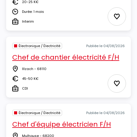
20-25 K€
Salaire
Durée: 1 mois
Durée
Ajouter 
Interim
Type
Électronique / Électricité
Publiée le 04/08/2026
Chef de chantier électricité F/H
Illzach - 68110
Lieu
45-50 K€
Salaire
Ajouter 
CDI
Type
Électronique / Électricité
Publiée le 04/08/2026
Chef d'équipe électricien F/H
Mulhouse - 68200