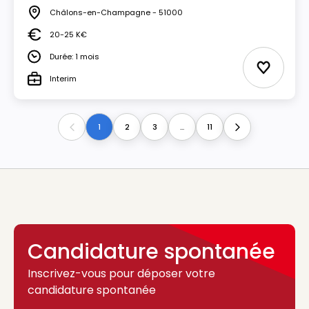
Châlons-en-Champagne - 51000
Lieu
20-25 K€
Salaire
Durée: 1 mois
Durée
Ajouter 
Interim
Type
1
2
3
...
11
Previous
Next
Candidature spontanée
Inscrivez-vous pour déposer votre
candidature spontanée