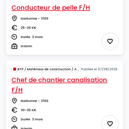
Conducteur de pelle F/H
Narbonne - 11100
Lieu
25-30 K€
Salaire
Durée: 3 mois
Durée
Ajouter 
Interim
Type
BTP / Matériaux de construction / Architecture
Publiée le 07/08/2026
Chef de chantier canalisation
F/H
Narbonne - 11100
Lieu
30-35 K€
Salaire
Durée: 3 mois
Durée
Ajouter 
Interim