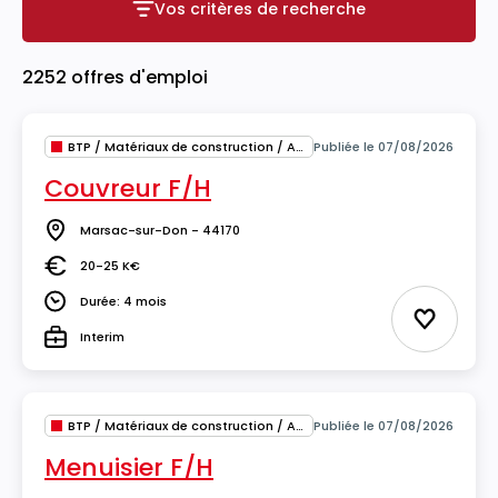
Vos critères de recherche
Vos critères de recherche
2252 offres d'emploi
BTP / Matériaux de construction / Architecture
Publiée le 07/08/2026
Couvreur F/H
Marsac-sur-Don - 44170
Lieu
20-25 K€
Salaire
Durée: 4 mois
Durée
Ajouter 
Interim
Type
BTP / Matériaux de construction / Architecture
Publiée le 07/08/2026
Menuisier F/H