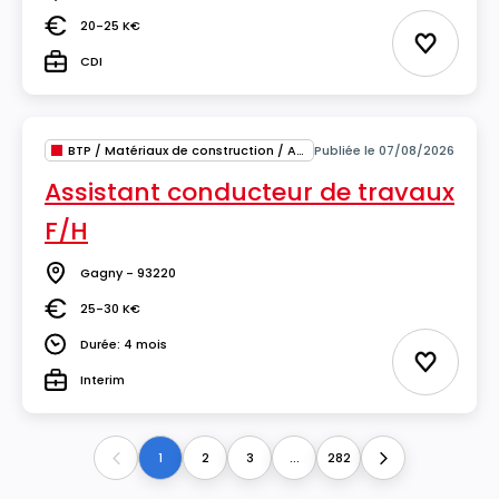
Lieu
20-25 K€
Salaire
Ajouter 
CDI
Type
BTP / Matériaux de construction / Architecture
Publiée le 07/08/2026
Assistant conducteur de travaux
F/H
Gagny - 93220
Lieu
25-30 K€
Salaire
Durée: 4 mois
Durée
Ajouter 
Interim
Type
1
2
3
...
282
Previous
Next