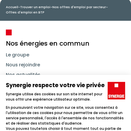
Accueil
-
Trouver un emploi
-
Nos offres d'emploi par secteur
-
Offres d'emploi en BTP
Nos énergies en commun
Le groupe
Nous rejoindre
Nos actualités
Nous contacter
Linkedin
Synergie
Instagram
TikTok
Youtube
Trouver un emploi
Icône d'illustration