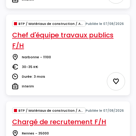
Type
BTP / Matériaux de construction / Architecture
Publiée le 07/08/2026
Chef d'équipe travaux publics
F/H
Narbonne - 11100
Lieu
30-35 K€
Salaire
Durée: 3 mois
Durée
Ajouter 
Interim
Type
BTP / Matériaux de construction / Architecture
Publiée le 07/08/2026
Chargé de recrutement F/H
Rennes - 35000