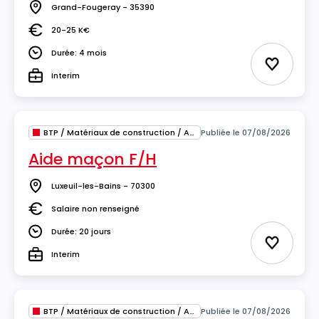
Grand-Fougeray - 35390
Lieu
20-25 K€
Salaire
Durée: 4 mois
Durée
Ajouter 
Interim
Type
BTP / Matériaux de construction / Architecture
Publiée le 07/08/2026
Aide maçon F/H
Luxeuil-les-Bains - 70300
Lieu
Salaire non renseigné
Salaire
Durée: 20 jours
Durée
Ajouter 
Interim
Type
BTP / Matériaux de construction / Architecture
Publiée le 07/08/2026