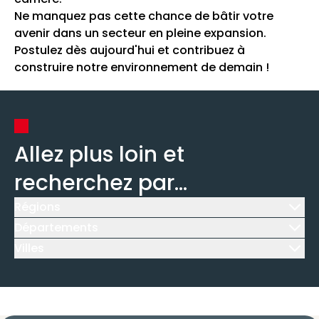
Ne manquez pas cette chance de bâtir votre
avenir dans un secteur en pleine expansion.
Postulez dès aujourd'hui et contribuez à
construire notre environnement de demain !
Allez plus loin et
recherchez par...
Régions
Icône d'illustration
Départements
Icône d'illustration
Villes
Icône d'illustration