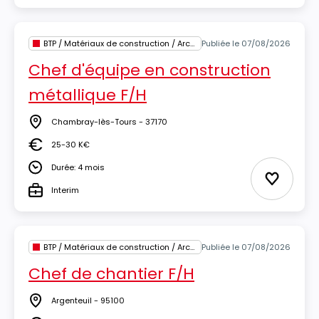
BTP / Matériaux de construction / Architecture
Publiée le 07/08/2026
Chef d'équipe en construction
métallique F/H
Chambray-lès-Tours - 37170
Lieu
25-30 K€
Salaire
Durée: 4 mois
Durée
Ajouter 
Interim
Type
BTP / Matériaux de construction / Architecture
Publiée le 07/08/2026
Chef de chantier F/H
Argenteuil - 95100
Lieu