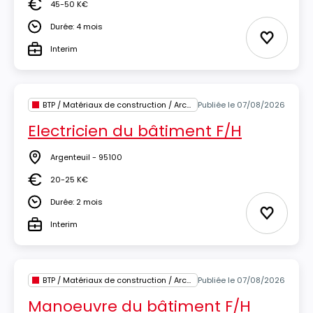
45-50 K€
Salaire
Durée: 4 mois
Durée
Ajouter 
Interim
Type
BTP / Matériaux de construction / Architecture
Publiée le 07/08/2026
Electricien du bâtiment F/H
Argenteuil - 95100
Lieu
20-25 K€
Salaire
Durée: 2 mois
Durée
Ajouter 
Interim
Type
BTP / Matériaux de construction / Architecture
Publiée le 07/08/2026
Manoeuvre du bâtiment F/H