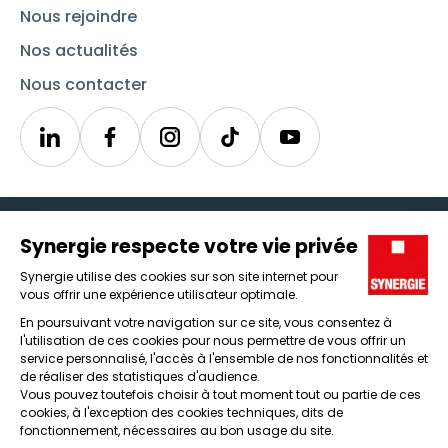
Nous rejoindre
Nos actualités
Nous contacter
Linkedin
Synergie
Instagram
TikTok
Youtube
Trouver un emploi
Icône d'illustration
Candidats
Icône d'illustration
Entreprises
Icône d'illustration
Nos agences
Icône d'illustration
Conditions générales d'utilisation et mentions légales
Protection des données
Lanceur d'alertes