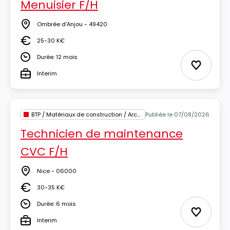
Menuisier F/H
Ombrée d'Anjou - 49420
Lieu
25-30 K€
Salaire
Durée: 12 mois
Durée
Ajouter 
Interim
Type
BTP / Matériaux de construction / Architecture
Publiée le 07/08/2026
Technicien de maintenance
CVC F/H
Nice - 06000
Lieu
30-35 K€
Salaire
Durée: 6 mois
Durée
Ajouter 
Interim
Type