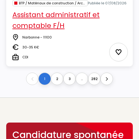
BTP / Matériaux de construction / Architecture
Publiée le 07/08/2026
Assistant administratif et
comptable F/H
Narbonne - 11100
Lieu
30-35 K€
Salaire
Ajouter 
CDI
Type
1
2
3
...
282
Previous
Next
Candidature spontanée