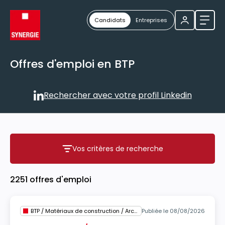
Candidats
Entreprises
Ouvri
Offres d'emploi en BTP
Rechercher avec votre profil Linkedin
Rechercher avec votre profil
Vos critères de recherche
Vos critères de recherche
2251 offres d'emploi
BTP / Matériaux de construction / Architecture
Publiée le 08/08/2026