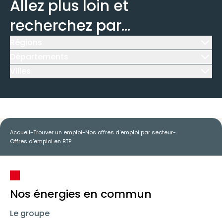
Allez plus loin et
recherchez par...
Régions
Icône d'illustration
Départements
Icône d'illustration
Villes
Icône d'illustration
Accueil
-
Trouver un emploi
-
Nos offres d'emploi par secteur
-
Offres d'emploi en BTP
Nos énergies en commun
Le groupe