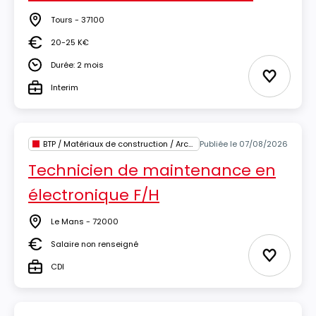
Tours - 37100
Lieu
20-25 K€
Salaire
Durée: 2 mois
Durée
Ajouter 
Interim
Type
BTP / Matériaux de construction / Architecture
Publiée le 07/08/2026
Technicien de maintenance en
électronique F/H
Le Mans - 72000
Lieu
Salaire non renseigné
Salaire
Ajouter 
CDI
Type