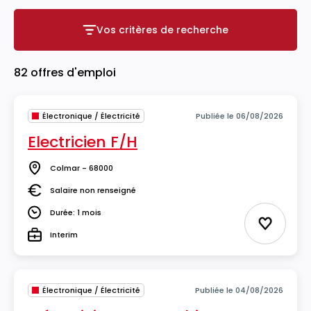
Vos critères de recherche
Vos critères de recherche
82 offres d'emploi
Électronique / Électricité
Publiée le 06/08/2026
Electricien F/H
Colmar - 68000
Lieu
Salaire non renseigné
Salaire
Durée: 1 mois
Durée
Ajouter 
Interim
Type
Électronique / Électricité
Publiée le 04/08/2026