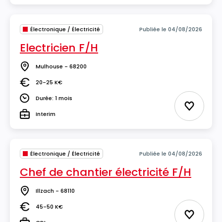
Électronique / Électricité
Publiée le 04/08/2026
Electricien F/H
Mulhouse - 68200
Lieu
20-25 K€
Salaire
Durée: 1 mois
Durée
Ajouter 
Interim
Type
Électronique / Électricité
Publiée le 04/08/2026
Chef de chantier électricité F/H
Illzach - 68110
Lieu
45-50 K€
Salaire
Ajouter 