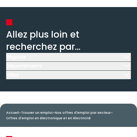
Allez plus loin et
recherchez par...
Régions
Icône d'illustration
Départements
Icône d'illustration
Villes
Icône d'illustration
Accueil
-
Trouver un emploi
-
Nos offres d'emploi par secteur
-
Offres d'emploi en électronique et en électricité