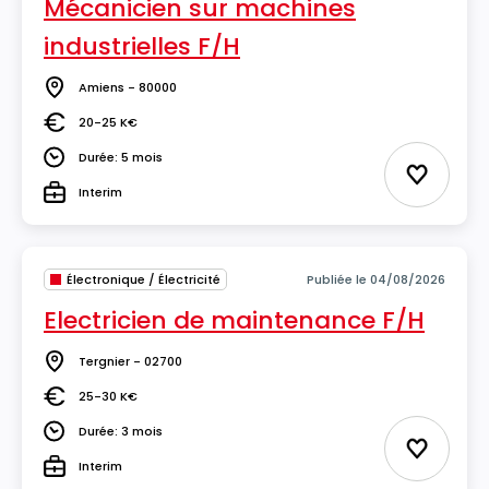
Mécanicien sur machines
industrielles F/H
Amiens - 80000
Lieu
20-25 K€
Salaire
Durée: 5 mois
Durée
Ajouter 
Interim
Type
Électronique / Électricité
Publiée le 04/08/2026
Electricien de maintenance F/H
Tergnier - 02700
Lieu
25-30 K€
Salaire
Durée: 3 mois
Durée
Ajouter 
Interim
Type