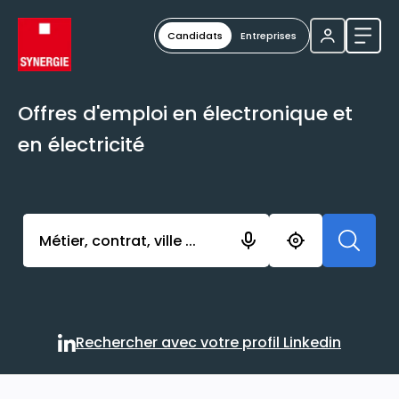
Candidats
Entreprises
Ouvri
Offres d'emploi en électronique et
en électricité
Activer l’élément pour lancer l’enregistrement. Vou
Rechercher avec votre profil Linkedin
Rechercher avec votre profi