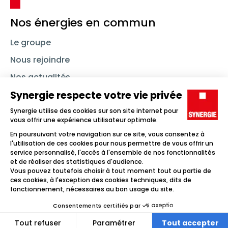
Nos énergies en commun
Le groupe
Nous rejoindre
Nos actualités
Nous contacter
Linkedin
Synergie
Instagram
TikTok
Youtube
Trouver un emploi
Icône d'illustration
Candidats
Icône d'illustration
Entreprises
Icône d'illustration
Nos agences
Icône d'illustration