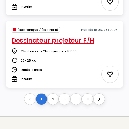
Durée
Ajouter 
Interim
Type
Électronique / Électricité
Publiée le 03/08/2026
Dessinateur projeteur F/H
Châlons-en-Champagne - 51000
Lieu
20-25 K€
Salaire
Durée: 1 mois
Durée
Ajouter 
Interim
Type
1
2
3
...
11
Previous
Next