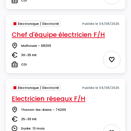
CDI
Type
Électronique / Électricité
Publiée le 04/08/2026
Chef d'équipe électricien F/H
Mulhouse - 68200
Lieu
30-35 K€
Salaire
Ajouter 
CDI
Type
Électronique / Électricité
Publiée le 04/08/2026
Electricien réseaux F/H
Thonon-les-Bains - 74200
Lieu
25-30 K€
Salaire
Durée: 13 mois