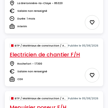
La Bretonnière-la-Claye - 85320
Lieu
Salaire non renseigné
Salaire
Durée: 1 mois
Durée
Ajouter 
Interim
Type
BTP / Matériaux de construction / Architecture
Publiée le 05/08/2026
Electricien de chantier F/H
Rochefort - 17300
Lieu
Salaire non renseigné
Salaire
Ajouter 
CDII
Type
BTP / Matériaux de construction / Architecture
Publiée le 05/08/2026
Menuisier poseur F/H