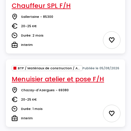
Chauffeur SPL F/H
Sallertaine - 85300
Lieu
20-25 K€
Salaire
Durée: 2 mois
Durée
Ajouter 
Interim
Type
BTP / Matériaux de construction / Architecture
Publiée le 05/08/2026
Menuisier atelier et pose F/H
Chazay-d'Azergues - 69380
Lieu
20-25 K€
Salaire
Durée: 1 mois
Durée
Ajouter 
Interim
Type