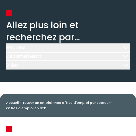
Allez plus loin et
recherchez par...
Régions
Icône d'illustration
Départements
Icône d'illustration
Villes
Icône d'illustration
Accueil
-
Trouver un emploi
-
Nos offres d'emploi par secteur
-
Offres d'emploi en BTP