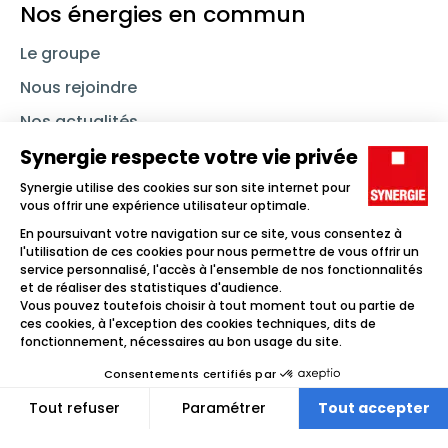
Nos énergies en commun
Le groupe
Nous rejoindre
Nos actualités
Nous contacter
Linkedin
Synergie
Instagram
TikTok
Youtube
Trouver un emploi
Icône d'illustration
Candidats
Icône d'illustration
Entreprises
Icône d'illustration
Nos agences
Icône d'illustration