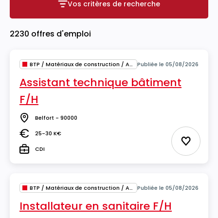
Vos critères de recherche
Vos critères de recherche
2230 offres d'emploi
BTP / Matériaux de construction / Architecture
Publiée le 05/08/2026
Assistant technique bâtiment
F/H
Belfort - 90000
Lieu
25-30 K€
Salaire
Ajouter 
CDI
Type
BTP / Matériaux de construction / Architecture
Publiée le 05/08/2026
Installateur en sanitaire F/H