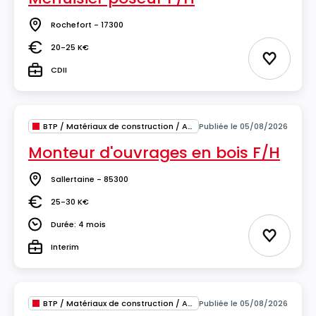
Rochefort - 17300
Lieu
20-25 K€
Salaire
Ajouter 
CDII
Type
BTP / Matériaux de construction / Architecture
Publiée le 05/08/2026
Monteur d'ouvrages en bois F/H
Sallertaine - 85300
Lieu
25-30 K€
Salaire
Durée: 4 mois
Durée
Ajouter 
Interim
Type
BTP / Matériaux de construction / Architecture
Publiée le 05/08/2026