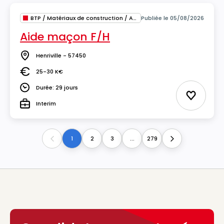
BTP / Matériaux de construction / Architecture
Publiée le 05/08/2026
Aide maçon F/H
Henriville - 57450
Lieu
25-30 K€
Salaire
Durée: 29 jours
Durée
Ajouter 
Interim
Type
1
2
3
...
279
Previous
Next