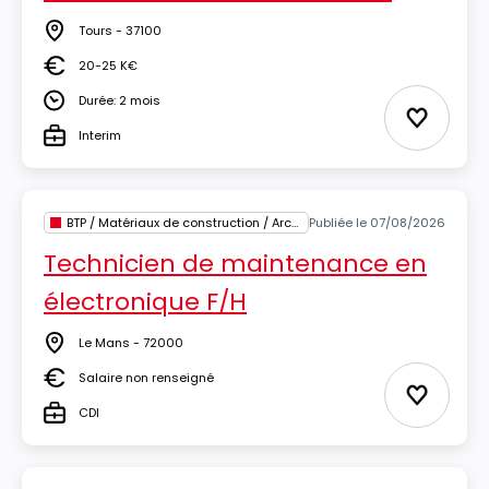
Tours - 37100
Lieu
20-25 K€
Salaire
Durée: 2 mois
Durée
Ajouter 
Interim
Type
BTP / Matériaux de construction / Architecture
Publiée le 07/08/2026
Technicien de maintenance en
électronique F/H
Le Mans - 72000
Lieu
Salaire non renseigné
Salaire
Ajouter 
CDI
Type