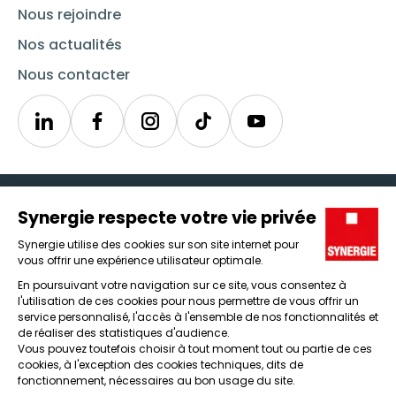
Nous rejoindre
Nos actualités
Nous contacter
Linkedin
Synergie
Instagram
TikTok
Youtube
Trouver un emploi
Icône d'illustration
Candidats
Icône d'illustration
Entreprises
Icône d'illustration
Nos agences
Icône d'illustration
Conditions générales d'utilisation et mentions légales
Protection des données
Lanceur d'alertes