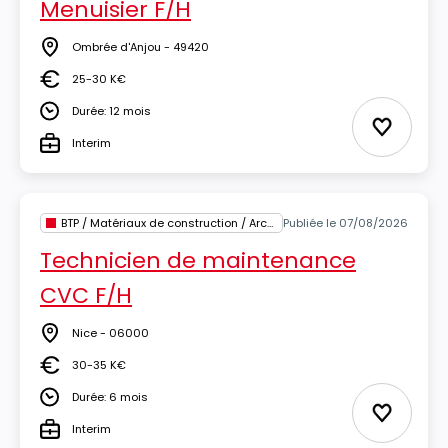
Menuisier F/H
Ombrée d'Anjou - 49420
Lieu
25-30 K€
Salaire
Durée: 12 mois
Durée
Ajouter 
Interim
Type
BTP / Matériaux de construction / Architecture
Publiée le 07/08/2026
Technicien de maintenance
CVC F/H
Nice - 06000
Lieu
30-35 K€
Salaire
Durée: 6 mois
Durée
Ajouter 
Interim
Type