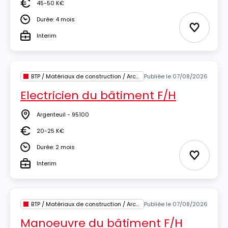
45-50 K€
Salaire
Durée: 4 mois
Durée
Ajouter 
Interim
Type
BTP / Matériaux de construction / Architecture
Publiée le 07/08/2026
Electricien du bâtiment F/H
Argenteuil - 95100
Lieu
20-25 K€
Salaire
Durée: 2 mois
Durée
Ajouter 
Interim
Type
BTP / Matériaux de construction / Architecture
Publiée le 07/08/2026
Manoeuvre du bâtiment F/H