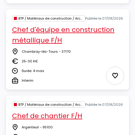
BTP / Matériaux de construction / Architecture
Publiée le 07/08/2026
Chef d'équipe en construction
métallique F/H
Chambray-lès-Tours - 37170
Lieu
25-30 K€
Salaire
Durée: 4 mois
Durée
Ajouter 
Interim
Type
BTP / Matériaux de construction / Architecture
Publiée le 07/08/2026
Chef de chantier F/H
Argenteuil - 95100
Lieu