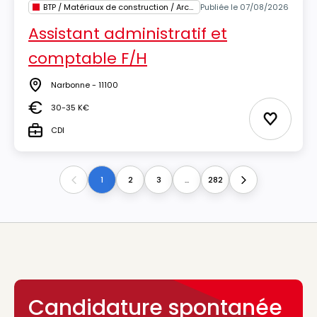
BTP / Matériaux de construction / Architecture
Publiée le 07/08/2026
Assistant administratif et
comptable F/H
Narbonne - 11100
Lieu
30-35 K€
Salaire
Ajouter 
CDI
Type
1
2
3
...
282
Previous
Next
Candidature spontanée