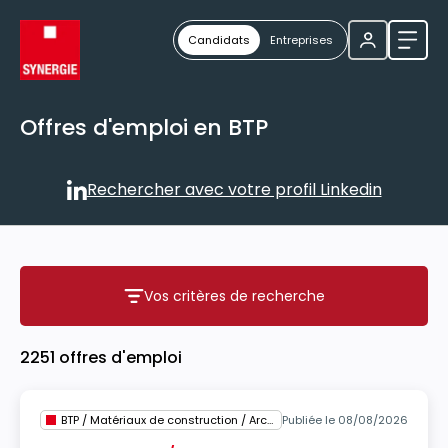
Candidats
Entreprises
Ouvri
Offres d'emploi en BTP
Rechercher avec votre profil Linkedin
Rechercher avec votre profil
Vos critères de recherche
Vos critères de recherche
2251 offres d'emploi
BTP / Matériaux de construction / Architecture
Publiée le 08/08/2026