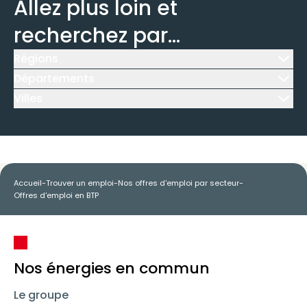
Allez plus loin et
recherchez par...
Régions
Icône d'illustration
Départements
Icône d'illustration
Villes
Icône d'illustration
Accueil
-
Trouver un emploi
-
Nos offres d'emploi par secteur
-
Offres d'emploi en BTP
Nos énergies en commun
Le groupe