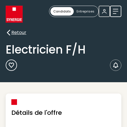
Candidats
Entreprises
Ouvri
Retour
Retour
Electricien F/H
Ajouter aux Favoris
Créer
Détails de l'offre