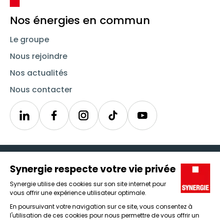
Nos énergies en commun
Le groupe
Nous rejoindre
Nos actualités
Nous contacter
Linkedin
Synergie
Instagram
TikTok
Youtube
Trouver un emploi
Icône d'illustration
Candidats
Icône d'illustration
Entreprises
Icône d'illustration
Nos agences
Icône d'illustration