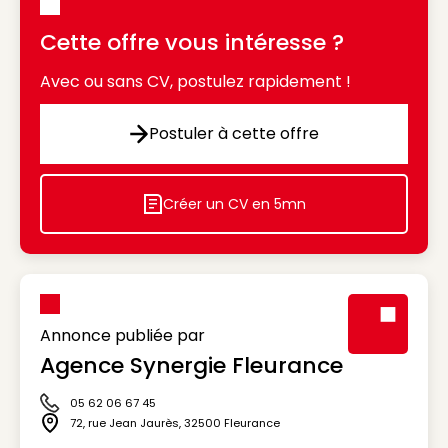
Cette offre vous intéresse ?
Avec ou sans CV, postulez rapidement !
Postuler à cette offre
Postuler à cette offre
Créer un CV en 5mn
Icon decorative
Annonce publiée par
Agence Synergie Fleurance
Visuel génér
05 62 06 67 45
Icône téléphone
72, rue Jean Jaurès
,
32500
Fleurance
Icône adresse