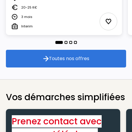
Lieu
20-25 K€
Salaire
3 mois
Durée
Ajouter au
Interim
Type
Toutes nos offres
Toutes nos offres
Vos démarches simplifiées
Prenez contact avec