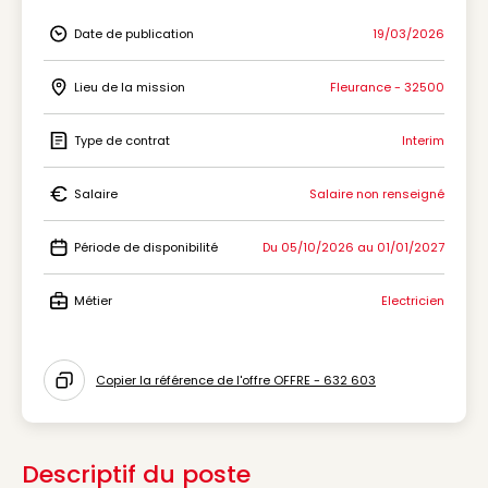
Date de publication
19/03/2026
Icon Date de publication
Lieu de la mission
Fleurance - 32500
Icon Lieu de la mission
Type de contrat
Interim
Icon Type de contrat
Salaire
Salaire non renseigné
Icon Salaire
Période de disponibilité
Du 05/10/2026 au 01/01/2027
Icon Période de disponibilité
Métier
Electricien
Icon Métier
Copier la référence de l'offre OFFRE - 632 603
Icon copy to clipboard
Descriptif du poste