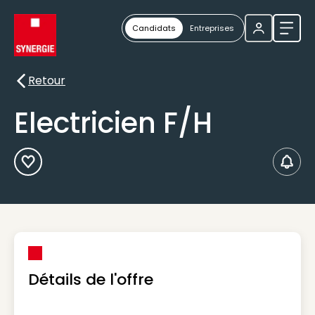
Candidats
Entreprises
Ouvri
Retour
Retour
Electricien F/H
Ajouter aux Favoris
Créer
Détails de l'offre