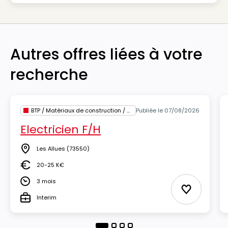
Autres offres liées à votre
recherche
BTP / Matériaux de construction / Architecture
Publiée le 07/08/2026
Electricien F/H
Les Allues
(73550)
Lieu
20-25 K€
Salaire
3 mois
Durée
Ajouter au
Interim
Type