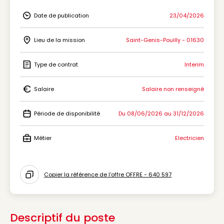
Date de publication
23/04/2026
Icon Date de publication
Lieu de la mission
Saint-Genis-Pouilly - 01630
Icon Lieu de la mission
Type de contrat
Interim
Icon Type de contrat
Salaire
Salaire non renseigné
Icon Salaire
Période de disponibilité
Du 08/06/2026 au 31/12/2026
Icon Période de disponibilité
Métier
Electricien
Icon Métier
Copier la référence de l'offre OFFRE - 640 597
Icon copy to clipboard
Descriptif du poste