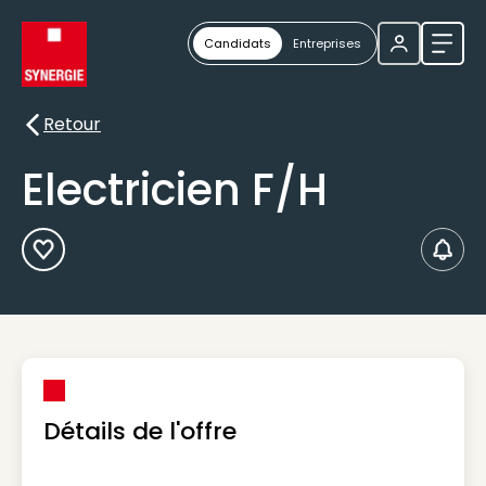
Candidats
Entreprises
Ouvri
Retour
Retour
Electricien F/H
Ajouter aux Favoris
Créer
Détails de l'offre