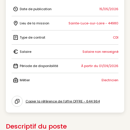
Date de publication
15/05/2026
Icon Date de publication
Lieu de la mission
Sainte-Luce-sur-Loire - 44980
Icon Lieu de la mission
Type de contrat
CDI
Icon Type de contrat
Salaire
Salaire non renseigné
Icon Salaire
Période de disponibilité
À partir du 01/09/2026
Icon Période de disponibilité
Métier
Electricien
Icon Métier
Copier la référence de l'offre OFFRE - 644 964
Icon copy to clipboard
Descriptif du poste