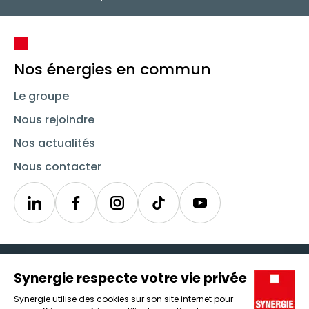
Nos énergies en commun
Le groupe
Nous rejoindre
Nos actualités
Nous contacter
Linkedin
Synergie
Instagram
TikTok
Youtube
Trouver un emploi
Icône d'illustration
Candidats
Icône d'illustration
Entreprises