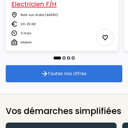
Electricien F/H
Nort-sur-Erdre
(44390)
Lieu
20-25 K€
Salaire
3 mois
Durée
Ajouter au
Interim
Type
Toutes nos offres
Toutes nos offres
Vos démarches simplifiées