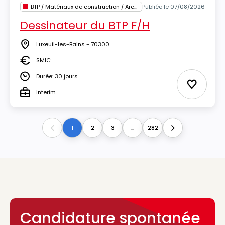
BTP / Matériaux de construction / Architecture
Publiée le 07/08/2026
Dessinateur du BTP F/H
Luxeuil-les-Bains - 70300
Lieu
SMIC
Salaire
Durée: 30 jours
Durée
Ajouter 
Interim
Type
1
2
3
...
282
Previous
Next
Candidature spontanée