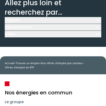
Allez plus loin et
recherchez par...
Régions
Icône d'illustration
Départements
Icône d'illustration
Villes
Icône d'illustration
Accueil
-
Trouver un emploi
-
Nos offres d'emploi par secteur
-
Offres d'emploi en BTP
Nos énergies en commun
Le groupe