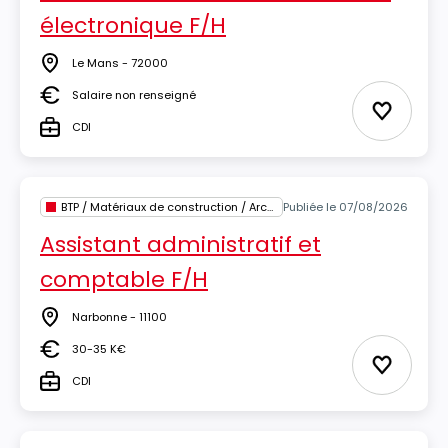
électronique F/H
Le Mans - 72000
Lieu
Salaire non renseigné
Salaire
Ajouter 
CDI
Type
BTP / Matériaux de construction / Architecture
Publiée le 07/08/2026
Assistant administratif et
comptable F/H
Narbonne - 11100
Lieu
30-35 K€
Salaire
Ajouter 
CDI
Type