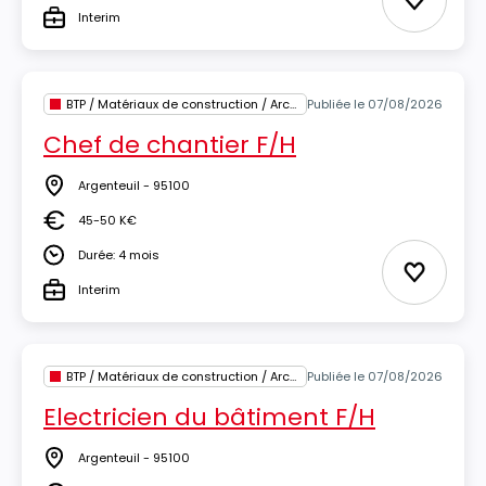
Ajouter 
Interim
Type
BTP / Matériaux de construction / Architecture
Publiée le 07/08/2026
Chef de chantier F/H
Argenteuil - 95100
Lieu
45-50 K€
Salaire
Durée: 4 mois
Durée
Ajouter 
Interim
Type
BTP / Matériaux de construction / Architecture
Publiée le 07/08/2026
Electricien du bâtiment F/H
Argenteuil - 95100
Lieu