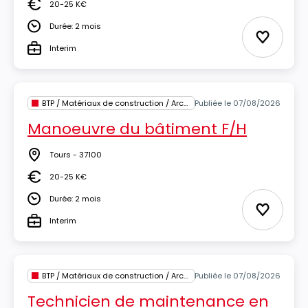
20-25 K€
Salaire
Durée: 2 mois
Durée
Ajouter 
Interim
Type
BTP / Matériaux de construction / Architecture
Publiée le 07/08/2026
Manoeuvre du bâtiment F/H
Tours - 37100
Lieu
20-25 K€
Salaire
Durée: 2 mois
Durée
Ajouter 
Interim
Type
BTP / Matériaux de construction / Architecture
Publiée le 07/08/2026
Technicien de maintenance en