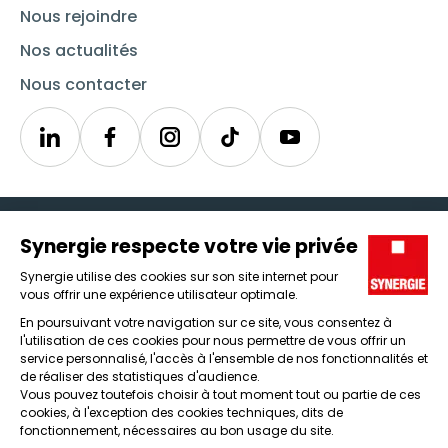
Nous rejoindre
Nos actualités
Nous contacter
Linkedin
Synergie
Instagram
TikTok
Youtube
Trouver un emploi
Icône d'illustration
Candidats
Icône d'illustration
Entreprises
Icône d'illustration
Nos agences
Icône d'illustration
Conditions générales d'utilisation et mentions légales
Protection des données
Lanceur d'alertes