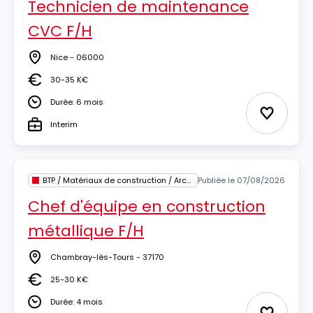
Technicien de maintenance
CVC F/H
Nice - 06000
Lieu
30-35 K€
Salaire
Durée: 6 mois
Durée
Ajouter 
Interim
Type
BTP / Matériaux de construction / Architecture
Publiée le 07/08/2026
Chef d'équipe en construction
métallique F/H
Chambray-lès-Tours - 37170
Lieu
25-30 K€
Salaire
Durée: 4 mois
Durée