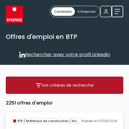
Candidats
Entreprises
Ouvri
Offres d'emploi en BTP
Rechercher avec votre profil Linkedin
Rechercher avec votre profil
Vos critères de recherche
Vos critères de recherche
2251 offres d'emploi
BTP / Matériaux de construction / Architecture
Publiée le 07/08/2026