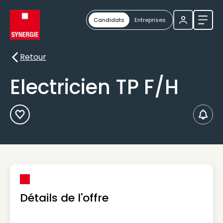
Candidats
Entreprises
Ouvri
Retour
Retour
Electricien TP F/H
Ajouter aux Favoris
Créer
Détails de l'offre