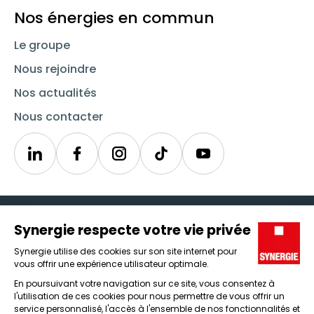
Nos énergies en commun
Le groupe
Nous rejoindre
Nos actualités
Nous contacter
Linkedin
Synergie
Instagram
TikTok
Youtube
Trouver un emploi
Icône d'illustration
Candidats
Icône d'illustration
Entreprises
Icône d'illustration
Nos agences
Icône d'illustration