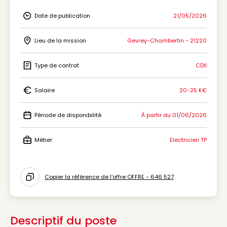
Date de publication
21/05/2026
Icon Date de publication
Lieu de la mission
Gevrey-Chambertin - 21220
Icon Lieu de la mission
Type de contrat
CDII
Icon Type de contrat
Salaire
20-25 K€
Icon Salaire
Période de disponibilité
À partir du 01/06/2026
Icon Période de disponibilité
Métier
Electricien TP
Icon Métier
Copier la référence de l'offre OFFRE - 646 527
Icon copy to clipboard
Descriptif du poste