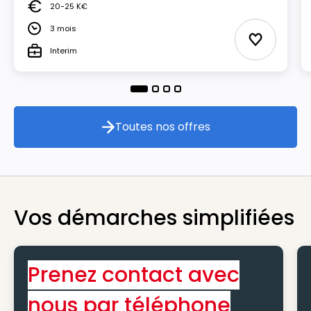
20-25 K€
Salaire
3 mois
Durée
Ajouter au
Interim
Type
Toutes nos offres
Toutes nos offres
Vos démarches simplifiées
Prenez contact avec
nous par téléphone