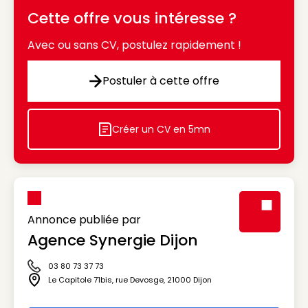
Cette offre vous intéresse ?
Avec ou sans CV, postulez rapidement !
Postuler à cette offre
Postuler à cette offre
Créer un CV en 5mn
Icon decorative
Annonce publiée par
Agence Synergie Dijon
Visuel génér
03 80 73 37 73
Icône téléphone
Le Capitole 71bis, rue Devosge
,
21000
Dijon
Icône adresse