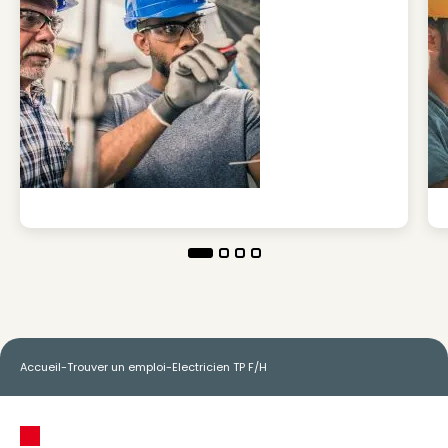
Accueil
-
Trouver un emploi
-
Electricien TP F/H