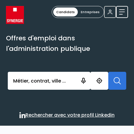
Candidats
Entreprises
Ouvri
Offres d'emploi dans
l'administration publique
Activer l’élément pour lancer l’enregistrement. Vou
Rechercher avec votre profil Linkedin
Rechercher avec votre profi