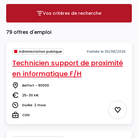
Vos critères de recherche
Vos critères de recherche
79 offres d'emploi
Administration publique
Publiée le 05/08/2026
Technicien support de proximité
en informatique F/H
Belfort - 90000
Lieu
25-30 K€
Salaire
Durée: 2 mois
Durée
Ajouter 
CDD
Type