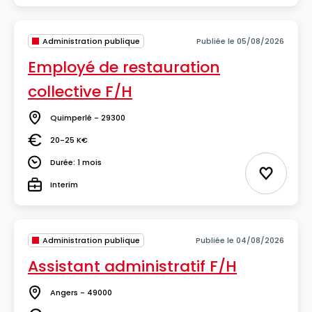
Administration publique
Publiée le 05/08/2026
Employé de restauration
collective F/H
Quimperlé - 29300
Lieu
20-25 K€
Salaire
Durée: 1 mois
Durée
Ajouter 
Interim
Type
Administration publique
Publiée le 04/08/2026
Assistant administratif F/H
Angers - 49000
Lieu