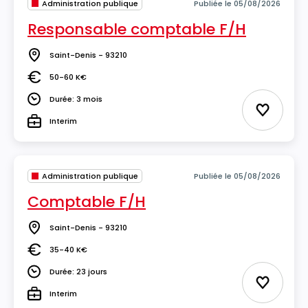
Administration publique
Publiée le 05/08/2026
Responsable comptable F/H
Saint-Denis - 93210
Lieu
50-60 K€
Salaire
Durée: 3 mois
Durée
Ajouter 
Interim
Type
Administration publique
Publiée le 05/08/2026
Comptable F/H
Saint-Denis - 93210
Lieu
35-40 K€
Salaire
Durée: 23 jours
Durée
Ajouter 
Interim
Type