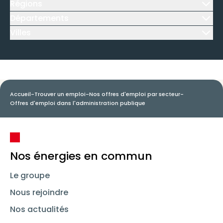
Régions
Icône d'illustration
Départements
Icône d'illustration
Villes
Icône d'illustration
Accueil
-
Trouver un emploi
-
Nos offres d'emploi par secteur
-
Offres d'emploi dans l'administration publique
Nos énergies en commun
Le groupe
Nous rejoindre
Nos actualités