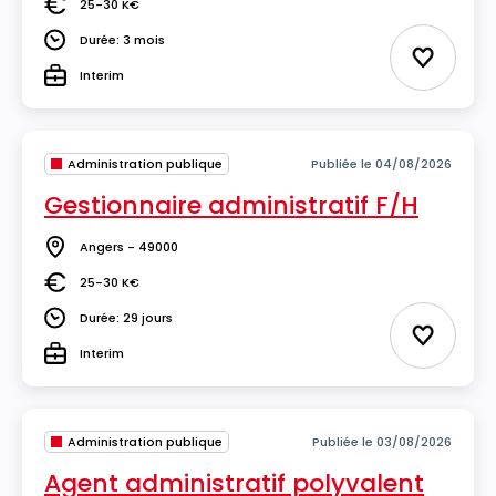
25-30 K€
Salaire
Durée: 3 mois
Durée
Ajouter 
Interim
Type
Administration publique
Publiée le 04/08/2026
Gestionnaire administratif F/H
Angers - 49000
Lieu
25-30 K€
Salaire
Durée: 29 jours
Durée
Ajouter 
Interim
Type
Administration publique
Publiée le 03/08/2026
Agent administratif polyvalent