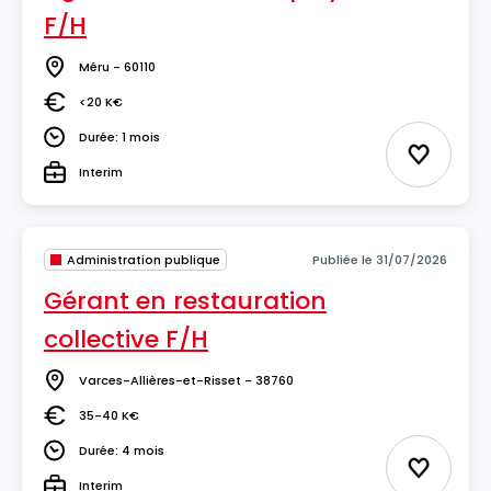
F/H
Méru - 60110
Lieu
<20 K€
Salaire
Durée: 1 mois
Durée
Ajouter 
Interim
Type
Administration publique
Publiée le 31/07/2026
Gérant en restauration
collective F/H
Varces-Allières-et-Risset - 38760
Lieu
35-40 K€
Salaire
Durée: 4 mois
Durée
Ajouter 
Interim