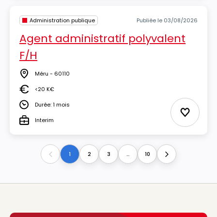
Administration publique
Publiée le 03/08/2026
Agent administratif polyvalent
F/H
Méru - 60110
Lieu
<20 K€
Salaire
Durée: 1 mois
Durée
Ajouter 
Interim
Type
1
2
3
...
10
Previous
Next