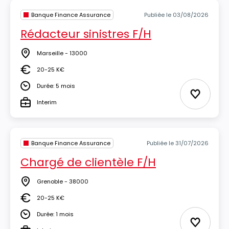
Banque Finance Assurance
Publiée le 03/08/2026
Rédacteur sinistres F/H
Marseille - 13000
Lieu
20-25 K€
Salaire
Durée: 5 mois
Durée
Ajouter 
Interim
Type
Banque Finance Assurance
Publiée le 31/07/2026
Chargé de clientèle F/H
Grenoble - 38000
Lieu
20-25 K€
Salaire
Durée: 1 mois
Durée
Ajouter 