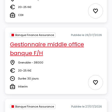
Lieu
20-25 K€
Salaire
Ajouter 
CDII
Type
Banque Finance Assurance
Publiée le 29/07/2026
Gestionnaire middle office
banque F/H
Grenoble - 38000
Lieu
20-25 K€
Salaire
Durée: 30 jours
Durée
Ajouter 
Interim
Type
Banque Finance Assurance
Publiée le 27/07/2026