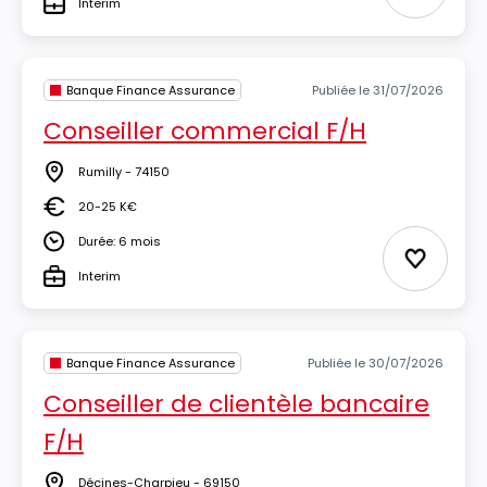
Interim
Type
Banque Finance Assurance
Publiée le 31/07/2026
Conseiller commercial F/H
Rumilly - 74150
Lieu
20-25 K€
Salaire
Durée: 6 mois
Durée
Ajouter 
Interim
Type
Banque Finance Assurance
Publiée le 30/07/2026
Conseiller de clientèle bancaire
F/H
Décines-Charpieu - 69150