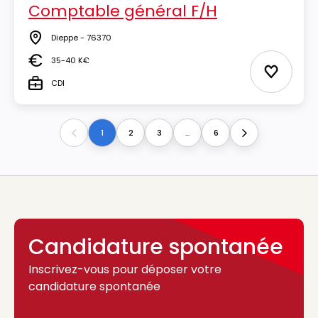
Comptable général F/H
Dieppe - 76370
Lieu
35-40 K€
Salaire
Ajouter 
CDI
Type
1
2
3
...
6
Previous
Next
Candidature spontanée
Inscrivez-vous pour déposer votre
candidature spontanée