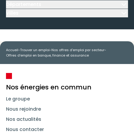
Départements
Icône d'illustration
Villes
Icône d'illustration
Accueil
-
Trouver un emploi
-
Nos offres d'emploi par secteur
-
Offres d'emploi en banque, finance et assurance
Nos énergies en commun
Le groupe
Nous rejoindre
Nos actualités
Nous contacter