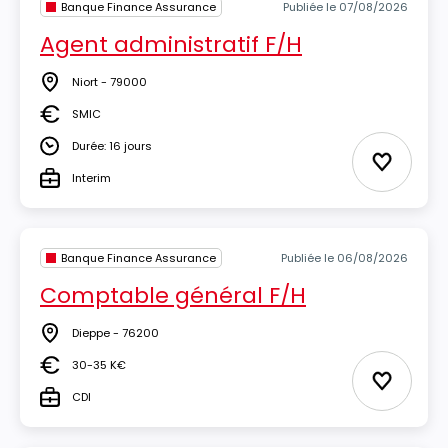
Banque Finance Assurance
Publiée le 07/08/2026
Agent administratif F/H
Niort - 79000
Lieu
SMIC
Salaire
Durée: 16 jours
Durée
Ajouter 
Interim
Type
Banque Finance Assurance
Publiée le 06/08/2026
Comptable général F/H
Dieppe - 76200
Lieu
30-35 K€
Salaire
Ajouter 
CDI
Type