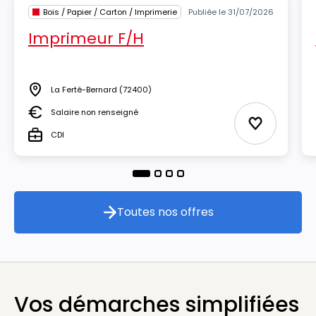
Bois / Papier / Carton / Imprimerie
Publiée le 31/07/2026
Imprimeur F/H
La Ferté-Bernard
(72400)
Lieu
Salaire non renseigné
Salaire
Ajouter aux
CDI
Type
Toutes nos offres
Toutes nos offres
Vos démarches simplifiées