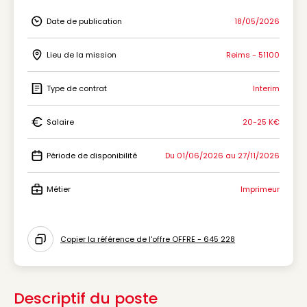
Date de publication
18/05/2026
Icon Date de publication
Lieu de la mission
Reims - 51100
Icon Lieu de la mission
Type de contrat
Interim
Icon Type de contrat
Salaire
20-25 K€
Icon Salaire
Période de disponibilité
Du 01/06/2026 au 27/11/2026
Icon Période de disponibilité
Métier
Imprimeur
Icon Métier
Copier la référence de l'offre OFFRE - 645 228
Icon copy to clipboard
Descriptif du poste