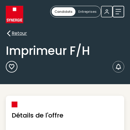
Candidats
Entreprises
Ouvri
Retour
Retour
Imprimeur F/H
Ajouter aux Favoris
Créer
Détails de l'offre