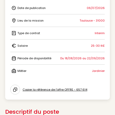
Date de publication
06/07/2026
Icon Date de publication
Lieu de la mission
Toulouse - 31000
Icon Lieu de la mission
Type de contrat
Interim
Icon Type de contrat
Salaire
25-30 K€
Icon Salaire
Période de disponibilité
Du 18/08/2026 au 22/09/2026
Icon Période de disponibilité
Métier
Jardinier
Icon Métier
Copier la référence de l'offre OFFRE - 657 614
Icon copy to clipboard
Descriptif du poste