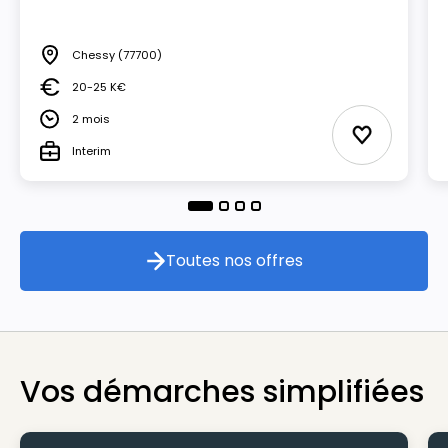
Chessy
(77700)
Lieu
20-25 K€
Salaire
2 mois
Durée
Ajouter aux
Interim
Type
Toutes nos offres
Toutes nos offres
Vos démarches simplifiées