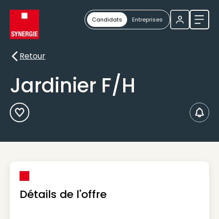
Candidats
Entreprises
Ouvri
Retour
Retour
Jardinier F/H
Ajouter aux Favoris
Créer
Détails de l'offre