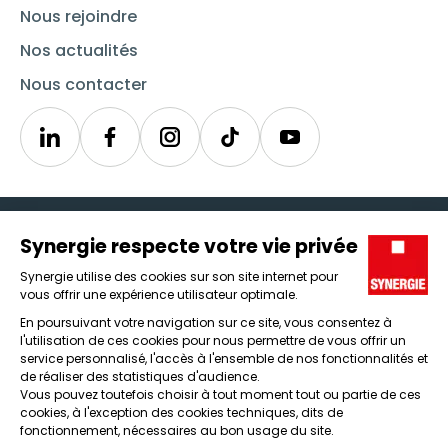
Nous rejoindre
Nos actualités
Nous contacter
Linkedin
Synergie
Instagram
TikTok
Youtube
Trouver un emploi
Icône d'illustration
Candidats
Icône d'illustration
Entreprises
Icône d'illustration
Nos agences
Icône d'illustration
Conditions générales d'utilisation et mentions légales
Protection des données
Lanceur d'alertes