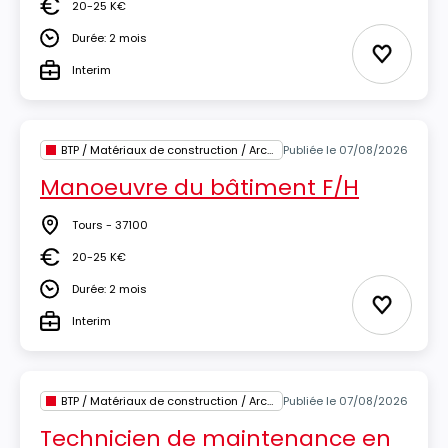
20-25 K€
Salaire
Durée: 2 mois
Durée
Ajouter 
Interim
Type
BTP / Matériaux de construction / Architecture
Publiée le 07/08/2026
Manoeuvre du bâtiment F/H
Tours - 37100
Lieu
20-25 K€
Salaire
Durée: 2 mois
Durée
Ajouter 
Interim
Type
BTP / Matériaux de construction / Architecture
Publiée le 07/08/2026
Technicien de maintenance en