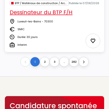
BTP / Matériaux de construction / Architecture
Publiée le 07/08/2026
Dessinateur du BTP F/H
Luxeuil-les-Bains - 70300
Lieu
SMIC
Salaire
Durée: 30 jours
Durée
Ajouter 
Interim
Type
1
2
3
...
282
Previous
Next
Candidature spontanée