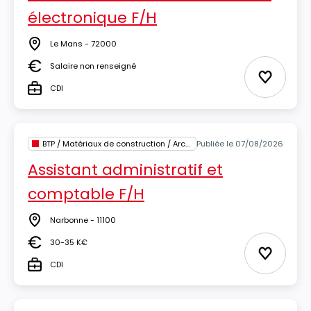
électronique F/H
Le Mans - 72000
Lieu
Salaire non renseigné
Salaire
Ajouter 
CDI
Type
BTP / Matériaux de construction / Architecture
Publiée le 07/08/2026
Assistant administratif et
comptable F/H
Narbonne - 11100
Lieu
30-35 K€
Salaire
Ajouter 
CDI
Type