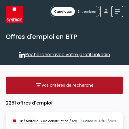
Candidats
Entreprises
Ouvri
Offres d'emploi en BTP
Rechercher avec votre profil Linkedin
Rechercher avec votre profil
Vos critères de recherche
Vos critères de recherche
2251 offres d'emploi
BTP / Matériaux de construction / Architecture
Publiée le 07/08/2026