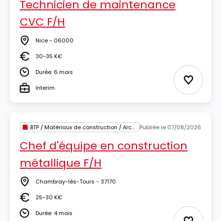
Technicien de maintenance
CVC F/H
Nice - 06000
Lieu
30-35 K€
Salaire
Durée: 6 mois
Durée
Ajouter 
Interim
Type
BTP / Matériaux de construction / Architecture
Publiée le 07/08/2026
Chef d'équipe en construction
métallique F/H
Chambray-lès-Tours - 37170
Lieu
25-30 K€
Salaire
Durée: 4 mois
Durée