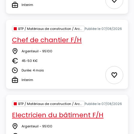
Ajouter 
Interim
Type
BTP / Matériaux de construction / Architecture
Publiée le 07/08/2026
Chef de chantier F/H
Argenteuil - 95100
Lieu
45-50 K€
Salaire
Durée: 4 mois
Durée
Ajouter 
Interim
Type
BTP / Matériaux de construction / Architecture
Publiée le 07/08/2026
Electricien du bâtiment F/H
Argenteuil - 95100
Lieu