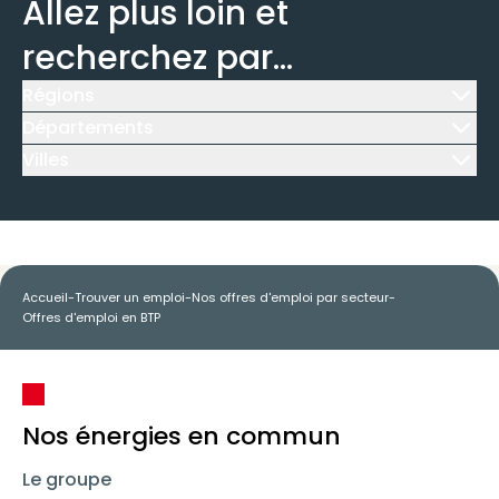
Allez plus loin et
recherchez par...
Régions
Icône d'illustration
Départements
Icône d'illustration
Villes
Icône d'illustration
Accueil
-
Trouver un emploi
-
Nos offres d'emploi par secteur
-
Offres d'emploi en BTP
Nos énergies en commun
Le groupe