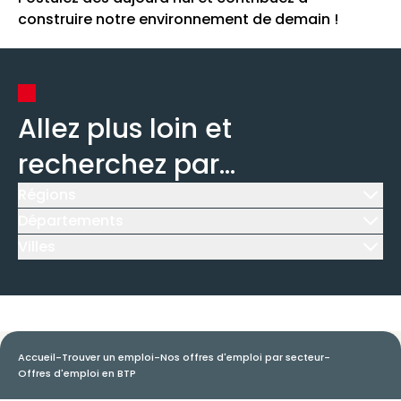
construire notre environnement de demain !
Allez plus loin et
recherchez par...
Régions
Icône d'illustration
Départements
Icône d'illustration
Villes
Icône d'illustration
Accueil
-
Trouver un emploi
-
Nos offres d'emploi par secteur
-
Offres d'emploi en BTP