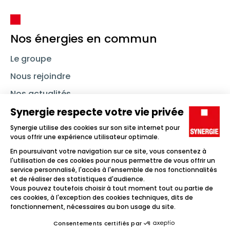
Nos énergies en commun
Le groupe
Nous rejoindre
Nos actualités
Nous contacter
Linkedin
Synergie
Instagram
TikTok
Youtube
Trouver un emploi
Icône d'illustration
Candidats
Icône d'illustration
Entreprises
Icône d'illustration