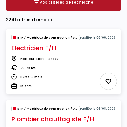
Vos critères de recherche
Vos critères de recherche
2241 offres d'emploi
BTP / Matériaux de construction / Architecture
Publiée le 06/08/2026
Electricien F/H
Nort-sur-Erdre - 44390
Lieu
20-25 K€
Salaire
Durée: 3 mois
Durée
Ajouter 
Interim
Type
BTP / Matériaux de construction / Architecture
Publiée le 06/08/2026
Plombier chauffagiste F/H