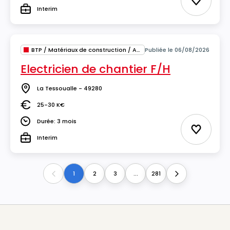
Ajouter 
Interim
Type
BTP / Matériaux de construction / Architecture
Publiée le 06/08/2026
Electricien de chantier F/H
La Tessoualle - 49280
Lieu
25-30 K€
Salaire
Durée: 3 mois
Durée
Ajouter 
Interim
Type
1
2
3
...
281
Previous
Next