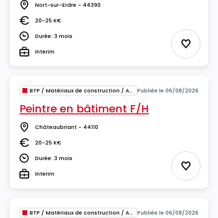
Nort-sur-Erdre - 44390
Lieu
20-25 K€
Salaire
Durée: 3 mois
Durée
Ajouter 
Interim
Type
BTP / Matériaux de construction / Architecture
Publiée le 06/08/2026
Peintre en bâtiment F/H
Châteaubriant - 44110
Lieu
20-25 K€
Salaire
Durée: 3 mois
Durée
Ajouter 
Interim
Type
BTP / Matériaux de construction / Architecture
Publiée le 06/08/2026