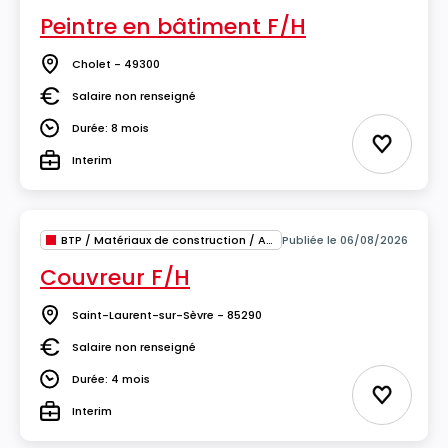
Peintre en bâtiment F/H
Cholet - 49300
Lieu
Salaire non renseigné
Salaire
Durée: 8 mois
Durée
Ajouter 
Interim
Type
BTP / Matériaux de construction / Architecture
Publiée le 06/08/2026
Couvreur F/H
Saint-Laurent-sur-Sèvre - 85290
Lieu
Salaire non renseigné
Salaire
Durée: 4 mois
Durée
Ajouter 
Interim
Type