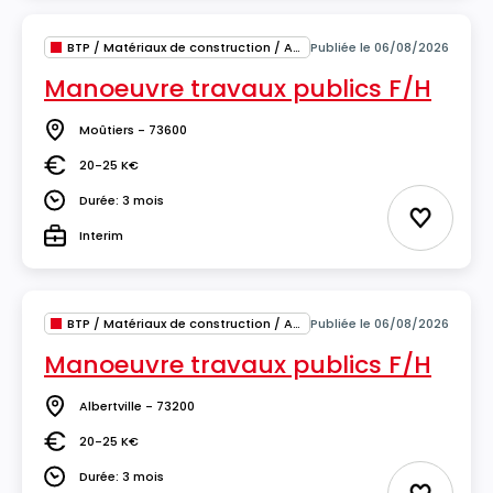
BTP / Matériaux de construction / Architecture
Publiée le 06/08/2026
Manoeuvre travaux publics F/H
Moûtiers - 73600
Lieu
20-25 K€
Salaire
Durée: 3 mois
Durée
Ajouter 
Interim
Type
BTP / Matériaux de construction / Architecture
Publiée le 06/08/2026
Manoeuvre travaux publics F/H
Albertville - 73200
Lieu
20-25 K€
Salaire
Durée: 3 mois
Durée