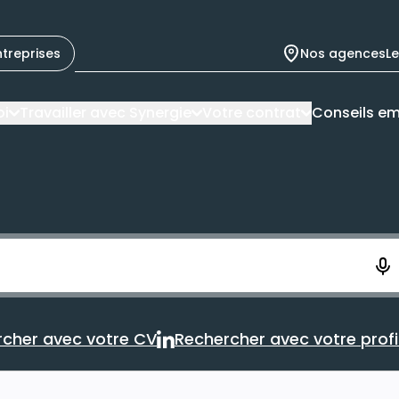
ntreprises
Nos agences
L
oi
Travailler avec Synergie
Votre contrat
Conseils em
ement. Vous aurez 10 secondes pour enregistrer votre re
cher avec votre CV
Rechercher avec votre profil
Rechercher avec votre CV
Rechercher