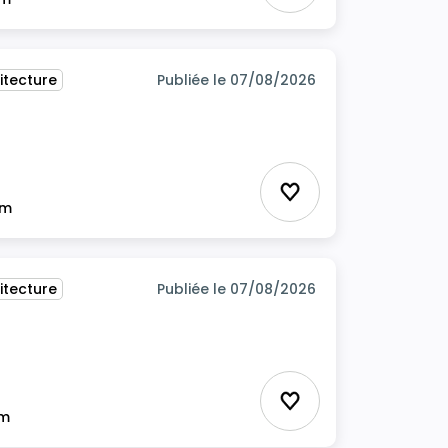
itecture
Publiée le 07/08/2026
itecture
Ajouter aux favor
im
itecture
Publiée le 07/08/2026
Ajouter aux favor
im