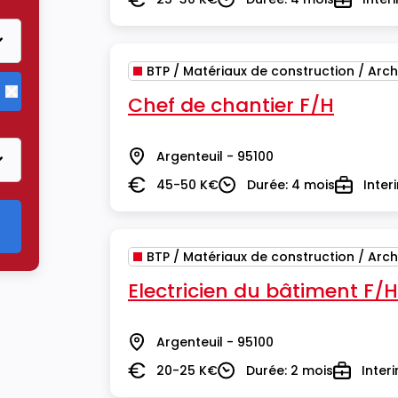
Salaire
Durée
Type
BTP / Matériaux de construction / Arch
Chef de chantier F/H
Supprimer le critère BTP / Matériaux de construction / Arch
Argenteuil - 95100
Lieu
45-50 K€
Durée: 4 mois
Inter
Salaire
Durée
Type
BTP / Matériaux de construction / Arch
Electricien du bâtiment F/H
Argenteuil - 95100
Lieu
20-25 K€
Durée: 2 mois
Inter
Salaire
Durée
Type