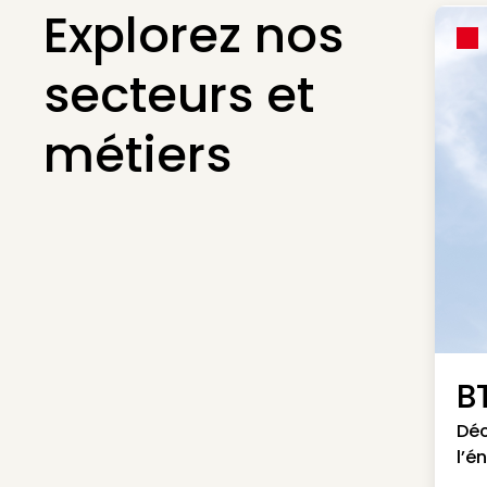
Explorez nos
secteurs et
métiers
B
Déc
l’é