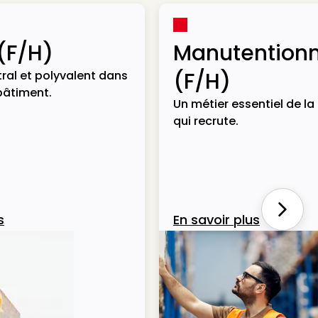
(F/H)
Manutentionn
(F/H)
ral et polyvalent dans
bâtiment.
Un métier essentiel de la 
qui recrute.
Next
s
En savoir plus