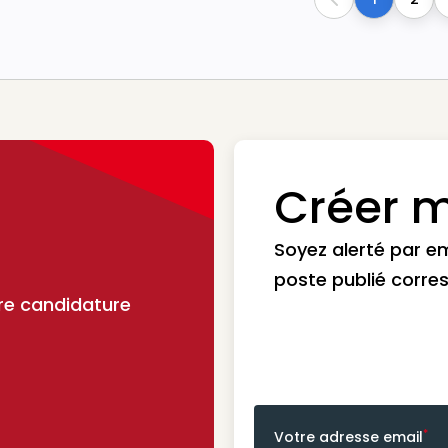
Previous
Créer m
Soyez alerté par e
poste publié corre
re candidature
*
Votre adresse email