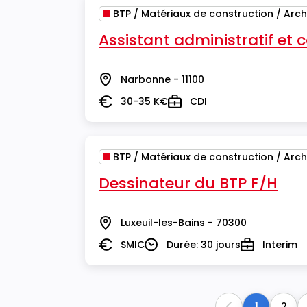
BTP / Matériaux de construction / Arch
Assistant administratif et
Narbonne - 11100
Lieu
30-35 K€
CDI
Salaire
Type
BTP / Matériaux de construction / Arch
Dessinateur du BTP F/H
Luxeuil-les-Bains - 70300
Lieu
SMIC
Durée: 30 jours
Interim
Salaire
Durée
Type
1
2