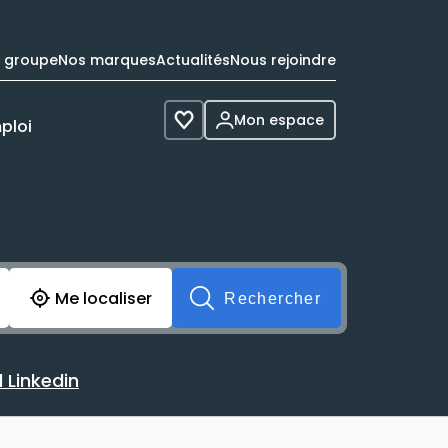
e groupe
Nos marques
Actualités
Nous rejoindre
Mon espace
ploi
Voir les favoris
cherche avant soumission du formulaire. Vous pouvez de 
Me localiser
Rechercher
 Linkedin
 avec votre profil Linkedin