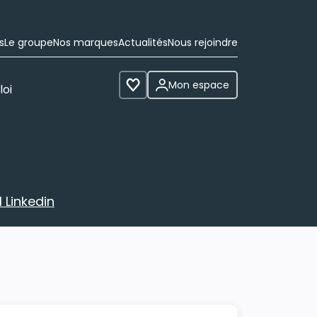
s
Le groupe
Nos marques
Actualités
Nous rejoindre
Mon espace
loi
Voir les favoris
 Linkedin
avec votre profil Linkedin