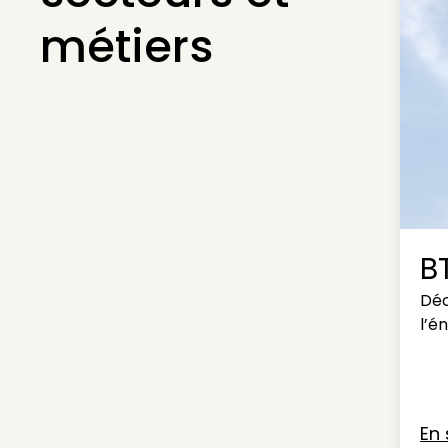
métiers
B
Déc
l’é
En 