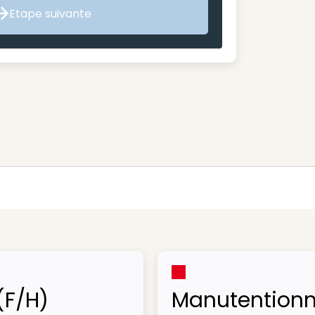
Etape suivante
Etape suivante
(F/H)
Manutentionn