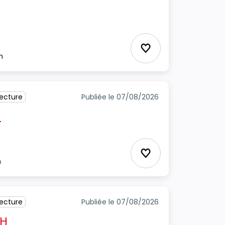
cture
Ajouter aux favori
m
tecture
Publiée le 07/08/2026
H
Ajouter aux favori
m
tecture
Publiée le 07/08/2026
/H