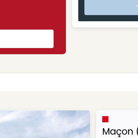
s
Maçon 