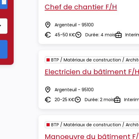
Chef de chantier F/H
Supprimer le critère BTP / Matériaux de construction / Archite
Argenteuil - 95100
Lieu
45-50 K€
Durée: 4 mois
Interi
Salaire
Durée
Type
BTP / Matériaux de construction / Archi
Electricien du bâtiment F/
Argenteuil - 95100
Lieu
20-25 K€
Durée: 2 mois
Interi
Salaire
Durée
Type
BTP / Matériaux de construction / Archi
Manoeuvre du bâtiment F