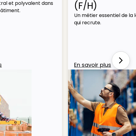
(F/H)
ral et polyvalent dans
bâtiment.
Un métier essentiel de la l
qui recrute.
Next
s
En savoir plus