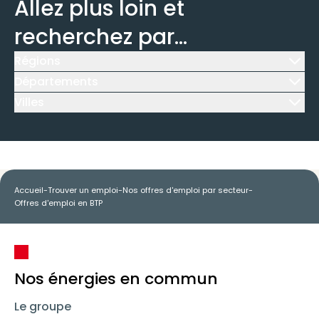
Allez plus loin et
recherchez par...
Régions
Icône d'illustration
Départements
Icône d'illustration
Villes
Icône d'illustration
Accueil
-
Trouver un emploi
-
Nos offres d'emploi par secteur
-
Offres d'emploi en BTP
Nos énergies en commun
Le groupe