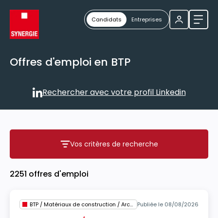
Candidats
Entreprises
Ouvri
Offres d'emploi en BTP
Rechercher avec votre profil Linkedin
Rechercher avec votre profil
Vos critères de recherche
Vos critères de recherche
2251 offres d'emploi
BTP / Matériaux de construction / Architecture
Publiée le 08/08/2026