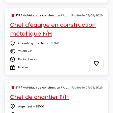
BTP / Matériaux de construction / Architecture
Publiée le 07/08/2026
Chef d'équipe en construction
métallique F/H
Chambray-lès-Tours - 37170
Lieu
25-30 K€
Salaire
Durée: 4 mois
Durée
Ajouter 
Interim
Type
BTP / Matériaux de construction / Architecture
Publiée le 07/08/2026
Chef de chantier F/H
Argenteuil - 95100
Lieu