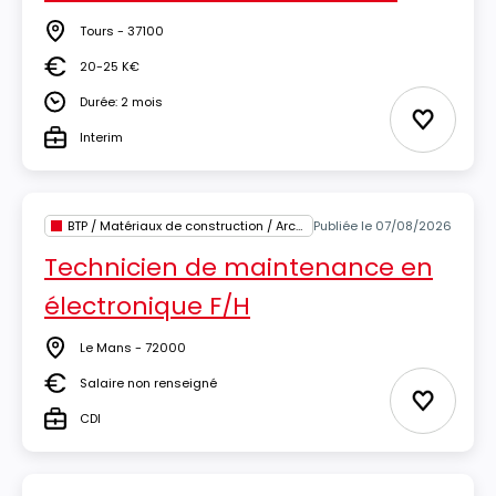
Tours - 37100
Lieu
20-25 K€
Salaire
Durée: 2 mois
Durée
Ajouter 
Interim
Type
BTP / Matériaux de construction / Architecture
Publiée le 07/08/2026
Technicien de maintenance en
électronique F/H
Le Mans - 72000
Lieu
Salaire non renseigné
Salaire
Ajouter 
CDI
Type