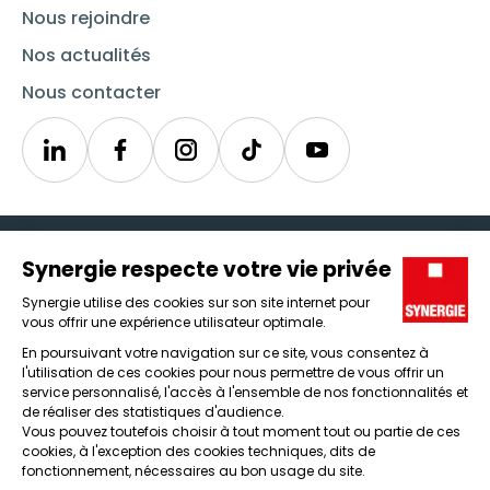
Nous rejoindre
Nos actualités
Nous contacter
Linkedin
Synergie
Instagram
TikTok
Youtube
Trouver un emploi
Icône d'illustration
Candidats
Icône d'illustration
Entreprises
Icône d'illustration
Nos agences
Icône d'illustration
Conditions générales d'utilisation et mentions légales
Protection des données
Lanceur d'alertes