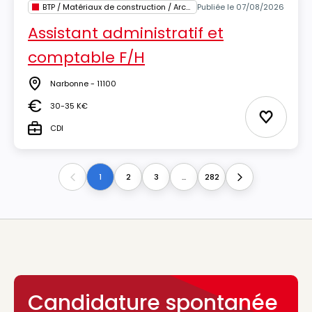
BTP / Matériaux de construction / Architecture
Publiée le 07/08/2026
Assistant administratif et
comptable F/H
Narbonne - 11100
Lieu
30-35 K€
Salaire
Ajouter 
CDI
Type
1
2
3
...
282
Previous
Next
Candidature spontanée