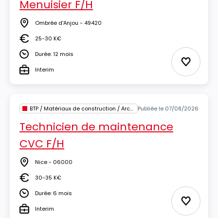
Menuisier F/H
Ombrée d'Anjou - 49420
Lieu
25-30 K€
Salaire
Durée: 12 mois
Durée
Ajouter 
Interim
Type
BTP / Matériaux de construction / Architecture
Publiée le 07/08/2026
Technicien de maintenance
CVC F/H
Nice - 06000
Lieu
30-35 K€
Salaire
Durée: 6 mois
Durée
Ajouter 
Interim
Type