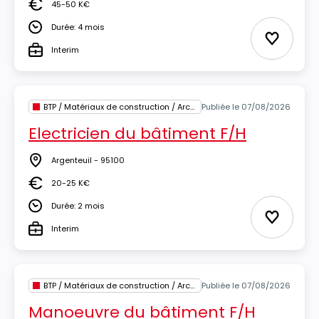
45-50 K€
Salaire
Durée: 4 mois
Durée
Ajouter 
Interim
Type
BTP / Matériaux de construction / Architecture
Publiée le 07/08/2026
Electricien du bâtiment F/H
Argenteuil - 95100
Lieu
20-25 K€
Salaire
Durée: 2 mois
Durée
Ajouter 
Interim
Type
BTP / Matériaux de construction / Architecture
Publiée le 07/08/2026
Manoeuvre du bâtiment F/H