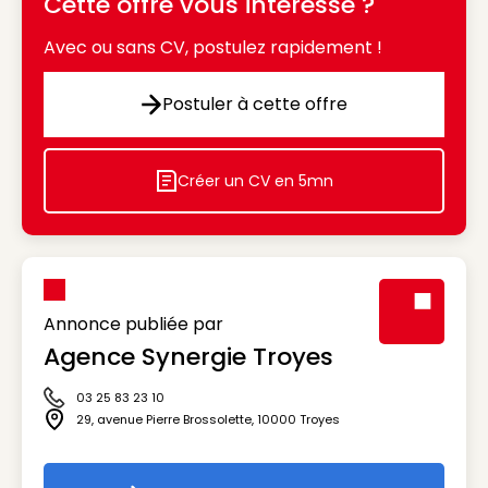
Cette offre vous intéresse ?
Avec ou sans CV, postulez rapidement !
Postuler à cette offre
Postuler à cette offre
Créer un CV en 5mn
Icon decorative
Annonce publiée par
Agence Synergie Troyes
Visuel génér
03 25 83 23 10
Icône téléphone
29, avenue Pierre Brossolette
,
10000
Troyes
Icône adresse