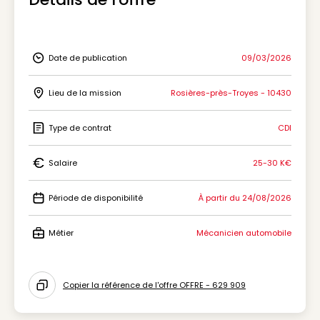
Date de publication
09/03/2026
Icon Date de publication
Lieu de la mission
Rosières-près-Troyes - 10430
Icon Lieu de la mission
Type de contrat
CDI
Icon Type de contrat
Salaire
25-30 K€
Icon Salaire
Période de disponibilité
À partir du 24/08/2026
Icon Période de disponibilité
Métier
Mécanicien automobile
Icon Métier
Copier la référence de l'offre OFFRE - 629 909
Icon copy to clipboard