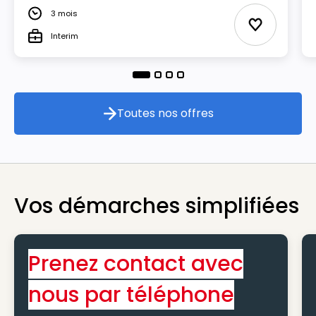
3 mois
Durée
Ajouter aux
Interim
Type
Toutes nos offres
Toutes nos offres
Vos démarches simplifiées
Prenez contact avec
nous par téléphone