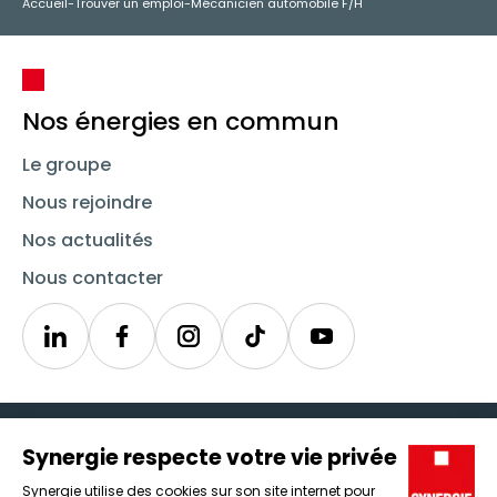
Accueil
-
Trouver un emploi
-
Mécanicien automobile F/H
Nos énergies en commun
Le groupe
Nous rejoindre
Nos actualités
Nous contacter
Linkedin
Synergie
Instagram
TikTok
Youtube
Trouver un emploi
Icône d'illustration
Candidats
Icône d'illustration